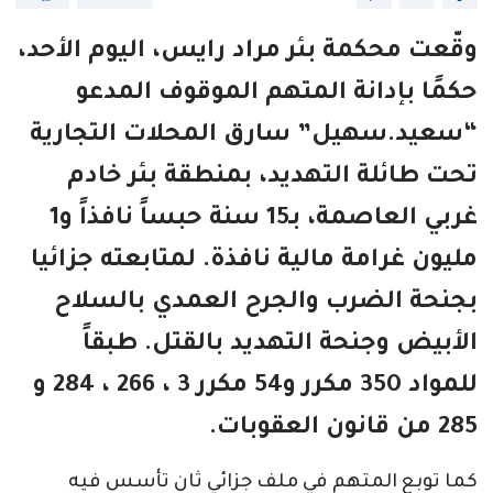
وقّعت محكمة بئر مراد رايس، اليوم الأحد،
حكمًا بإدانة المتهم الموقوف المدعو
“سعيد.سهيل” سارق المحلات التجارية
تحت طائلة التهديد، بمنطقة بئر خادم
غربي العاصمة، بـ15 سنة حبساً نافذاً و1
مليون غرامة مالية نافذة. لمتابعته جزائيا
بجنحة الضرب والجرح العمدي بالسلاح
الأبيض وجنحة التهديد بالقتل. طبقاً
للمواد 350 مكرر و54 مكرر 3 ، 266 ، 284 و
285 من قانون العقوبات.
كما توبع المتهم في ملف جزائي ثانٍ تأسس فيه