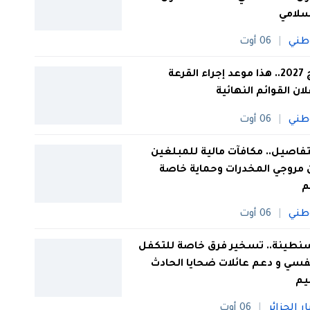
سلامي
طني
06 أوت
حج 2027.. هذا موعد إجراء القرعة
لان القوائم النهائية
طني
06 أوت
تفاصيل.. مكافآت مالية للمبلغين
مروجي المخدرات وحماية خاصة
م
طني
06 أوت
نطينة.. تسخير فرق خاصة للتكفل
فسي و دعم عائلات ضحايا الحادث
ليم
ار الجزائر
06 أوت