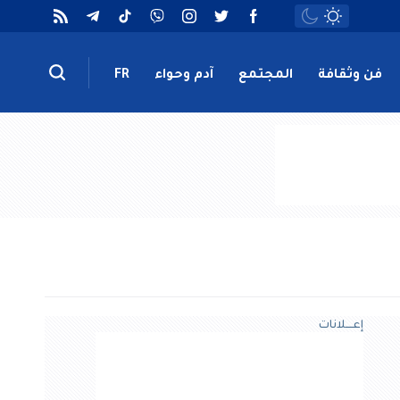
فن وثقافة
المجتمع
آدم وحواء
FR
إعــــلانات