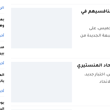
الر
منافسيهم في
بعد
وهر
لخميس، على
بعة الجديدة من
أخب
مست
بين
أخب
تحاد المنستيري
اختبار جديد،
الع
بال
اتحاد
أخب
بوف
الد