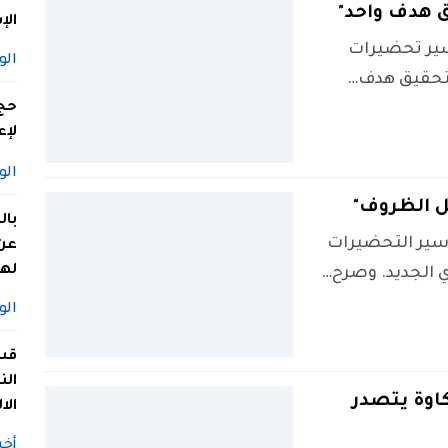
 هدف واحد"
الإ
سير تحضيرات
الو
لتحقيق هدف…
لإع
الو
ل الظروف"
بال
 سير التحضيرات
عن 
له
ي الجديد. وصرح…
الو
قس
الن
اوة يتصدر
الا
أخب