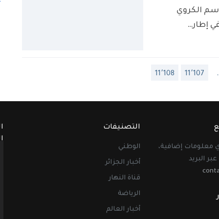
وسم الكروي
في إطار…
11٬108
11٬107
ع
التصنيفات
ا
ا
أي معلومات إضافية،
الوطني
عبر البريد
أخبار الجزائر
cont
قناة النهار
الرياضة
أخبار العالم