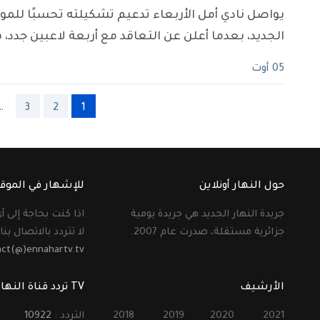
يواصل نادي أمل الأربعاء تدعيم تشكيلته تحسبًا للم
الجديد، بعدما أعلن عن التعاقد مع أربعة لاعبين جدد، 
05 أوت
…
3
2
1
حول النهار أونلاين
للإشهار في الموق
جريدة النهار الجديد هي جريدة يومية
اذا كنت بحاجة إلى 
جزائرية مستقلة، صدرت عام 2007.
لا تتردد بالاتصال بنا 
act(@)ennahartv.tv
الأرشيف
TV تردد قناة النهار
2021
2020
2019
2018
التردد :
10922