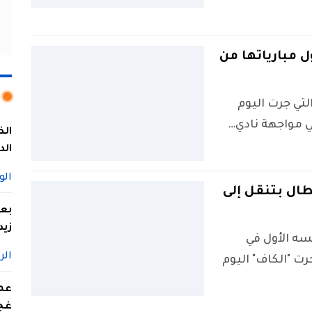
 مبارياتها من
لتي جرت اليوم
ي مواجهة نادي…
الد
الو
طال بتنقل إلى
بعد
زيد
سه الأول في
الر
ت "الكاف" اليوم
عمل
غج