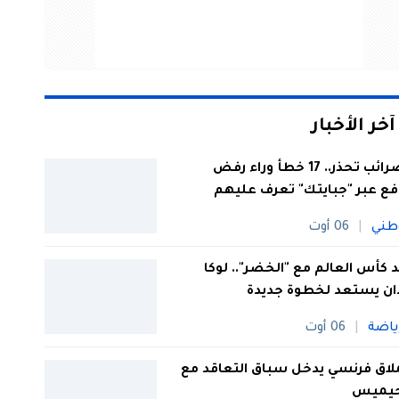
آخر الأخبار
الضرائب تحذر.. 17 خطأ وراء رفض
فع عبر "جبايتك" تعرف عليهم
طني
06 أوت
 كأس العالم مع "الخضر".. لوكا
ان يستعد لخطوة جديدة
ياضة
06 أوت
اق فرنسي يدخل سباق التعاقد مع
يميس