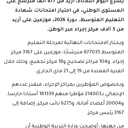
يشرع اليوم الثلاثاء، أزيد من 877 ألف مترشح على
المستوى الوطني، في اجتياز امتحانات شهادة
التعليم المتوسط. دورة 2026، موزعين على أزيد
من 3 آلاف مركز إجراء عبر الوطن.
ويجتاز الامتحانات النهائية لمرحلة التعليم
المتوسط 877035 مترشحًا، موزعين على 3167 مركز
إجراء. و104 مراكز تصحيح و18 مركز تجميع، وذلك خلال
الفترة الممتدة من 19 إلى 21 ماي الجاري.
وبخصوص المؤطرين بمراكز الإجراء، فيقدر عددهم
الإجمالي بـ214003 مؤطرا منهم 181339 أستاذا حارسا.
و20004 أعضاء أمانة، و6275 نائب مركز، إضافة إلى
3167 رئيس مركز.
من جهتها، أوضحت وزارة التربية الوطنية أن