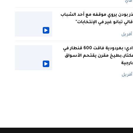
ر بودن يروي موقفه مع أحد الشباب
 قالي تبانو غير في الإنتخابات"
الوادي: بمردودية فاقت 600 قنطار في
كتار..بطيخ مقرن يقتحم الأسواق
ارجية