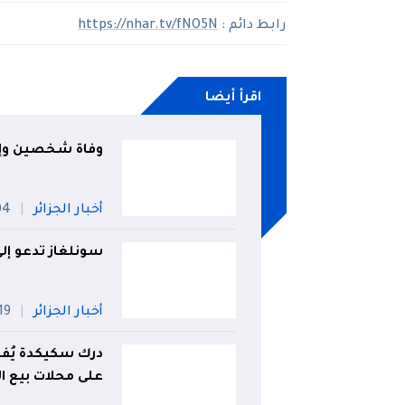
رابط دائم :
https://nhar.tv/fNO5N
اقرأ أيضا
وفاة شخصين وإصابة 3 آخرين في حادث مرو
أخبار الجزائر
04 أ
سونلغاز تدعو إل
أخبار الجزائر
19 جويلي
درك سكيكدة يُفك
على محلات بيع ا