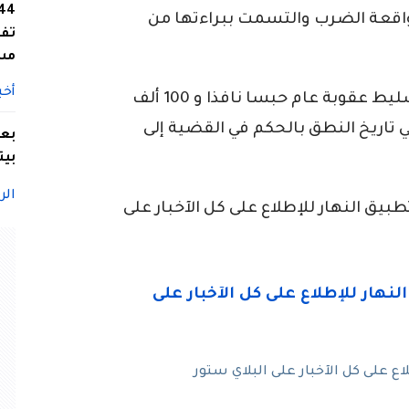
اقعة الضرب والتسمت ببراءتها من
تفا
مس
أخب
من جهة أخرى، التمست النيابة ضدها تسليط عقوبة عام حبسا نافذا و 100 ألف
 تاريخ النطق بالحكم في القضية إلى
بعد
بيت
الر
ق النهار للإطلاع على كل الآخبار على
 على كل الآخبار على البلاي ستور