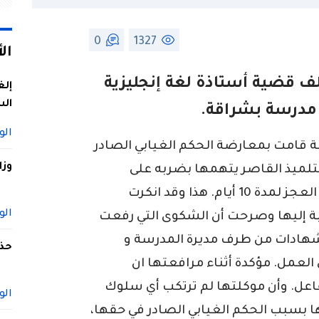
0
1327
ال
 قضية أستاذة لغة إنجليزية
إلغ
الس
مدرسة بشراقة.
الو
 قامت بمعارضة الحكم الغيابي الصادر
وزا
تلميذ القاصر يتهمها بضربه على
مستوى الأذن، وقدما شهادة طبية تثبت العجز لمدة 10 أيام. هذا وقد انكرت
الو
بة إليها وصرحت أن الشكوى التي رفعت
شهادات من طرف مديرة المدرسة و
حذف
العمل. مؤكدة أثناء مرافعتها ان
فاعل. وأن موكلتها لم ترتكب أي سلوك
الو
 بسبب الحكم الغيابي الصادر في حقها،