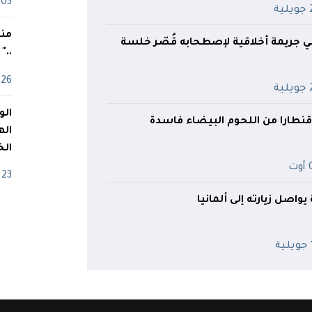
03 ماي
ية
منذ
ي جريمة أخلاقية لإصطحابه قُصّر خلسة
.."
26 أفريل
ية
اله
الخ
ت
23 أفريل
واصل زيارته إلى ألمانيا
ة