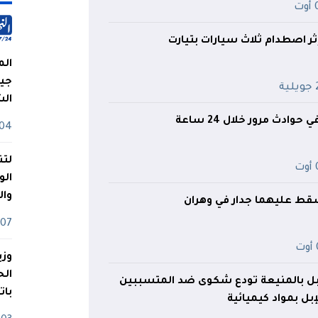
ت
الم
جيش
ية
ال
04 أوت
لتن
ت
الو
وا
 عليهما جدار في وهران
07 ماي
ت
وزي
بل بالمنيعة تودع شكوى ضد المتسببين
بات
بل بمواد كيميائية