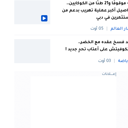
44 موقوفًا و21 طنًا من الكوكايين..
صيل أكبر عملية تهريب بدعم من
تثمرين في دبي
ار العالم
05 أوت
 فسخ عقده مع الخضر..
كوفيتش على أعتاب تحدٍ جديد !
ياضة
03 أوت
إعــــلانات