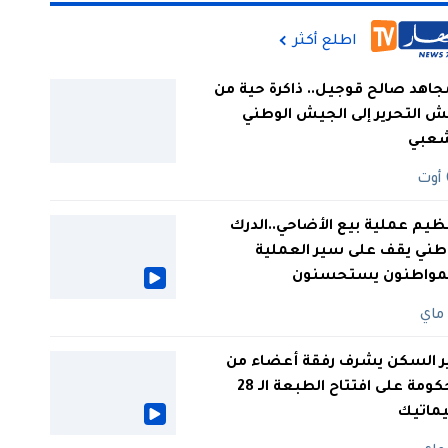
اطلع أكثر
جاهد صالح قوجيل.. ذاكرة حية من
 التحرير إلى الجيش الوطني
شعبي
ظيم عملية بيع الأضاحي..الدرك
طني يقف على سير العملية
لمواطنون يستحسنون
ر السكن يشرف رفقة أعضاء من
الحكومة على افتتاح الطبعة الـ 28
يماتيك