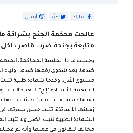
شارك
غرِّد
أرسل
عالجت محكمة الجنح بشراقة ملف
متابعة بجنحة ضرب قاصر داخل 
وحسب ما دار بجلسة المحاكمة، المتهمة
ضدها. بعد شكوى رفعها ضدها أولياء ال
المتهمة الأستاذة “إ.خ” التهمة المنسو
ضدها كيدية. فيما قدمت هيئة دفاعها 
زملائها الأساتذة، تثبت حسن سيرتها في 
الشهادة الطبية تثبت الضرر ولا تثبت ال
مخالف للقانون في عملها وأنه تم فصلها