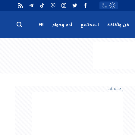
فن وثقافة
المجتمع
آدم وحواء
FR
إعــــلانات