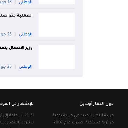
الوطني
18 جويلية
العملية متواصلة عبر 8 بُؤر.. إخماد 72 حريقا 
الوطني
26 جويلية
وزير الاتصال يتف
الوطني
26 جويلية
حول النهار أونلاين
للإشهار في الموق
جريدة النهار الجديد هي جريدة يومية
اذا كنت بحاجة إلى 
جزائرية مستقلة، صدرت عام 2007.
لا تتردد بالاتصال بنا 