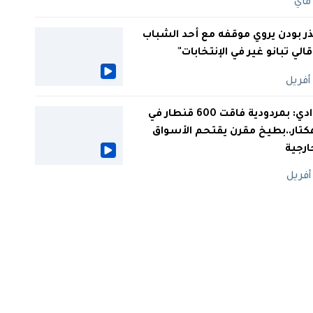
ر بودن يروي موقفه مع أحد الشباب
 قالي تبانو غير في الإنتخابات"
الوادي: بمردودية فاقت 600 قنطار في
كتار..بطيخ مقرن يقتحم الأسواق
ارجية