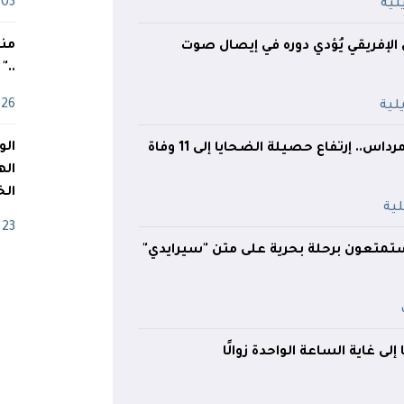
03 ماي
منذ
 الإفريقي يُؤدي دوره في إيصال صوت
.."
26 أفريل
إنقلاب حافلة ببومرداس.. إرتفاع حصيلة الضحايا إلى 11 وفاة
اله
الخ
23 أفريل
ستمتعون برحلة بحرية على متن "سيرايدي"