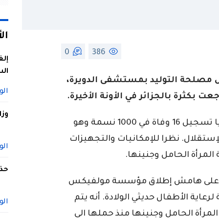
ال
0
386
إلغ
الس
مصلحة التوليد بمستشفى الدويرة،
الو
عت بكثرة بالجزائر في الأونة الأخيرة.
وزا
وأضاف البروفيسور طايبي، أنه يتم سنويا تسجيل 16 وفاة في 1000 نسمة وهو
تقلال. نظرا للإمكانيات والتجهيزات
الو
 المرأة الحامل وجنينها.
حذف
ين” على هامش إطلاق مؤسسة مولفيكس
لرعاية الأطفال حديثي الولادة. أنه يتم
الو
لمرأة الحامل وجنينها منذ حملها الى