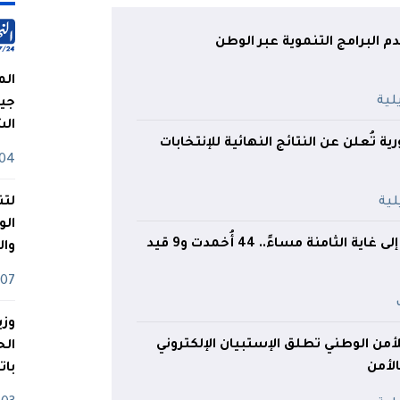
دم البرامج التنموية عبر الوطن
الم
جيش
ال
 تُعلن عن النتائج النهائية للإنتخابات
04 أوت
لتن
الو
53 حريقًا مسجلًا إلى غاية الثامنة مساءً.. 44 أُخمدت و9 قيد
وا
07 ماي
وزي
للأمن الوطني تطلق الإستبيان الإلكتروني
لأمن
بات