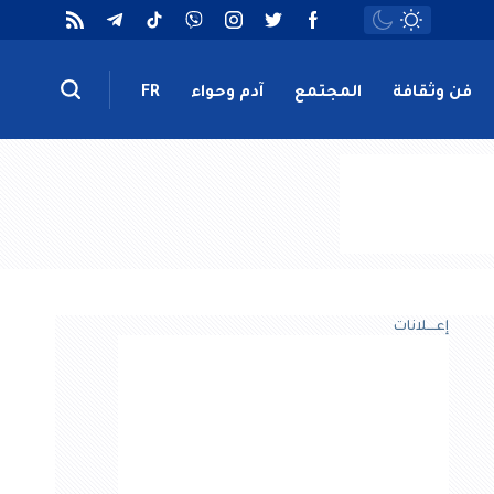
فن وثقافة
المجتمع
آدم وحواء
FR
إعــــلانات