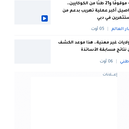
44 موقوفًا و21 طنًا من الكوكايين..
صيل أكبر عملية تهريب بدعم من
تثمرين في دبي
ار العالم
05 أوت
 ولايات غير معنية.. هذا موعد الكشف
نتائج مسابقة الأساتذة
طني
06 أوت
إعــــلانات