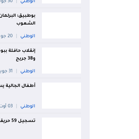
الوطني
30 جويلية
بوطبيق: البرلمان
الشعوب
الوطني
20 جويلية
و38 جريح
الوطني
31 جويلية
أطفال الجالية ي
الوطني
03 أوت
تسجيل 59 حريقا إلى غاية الساعة الواحدة زوالًا