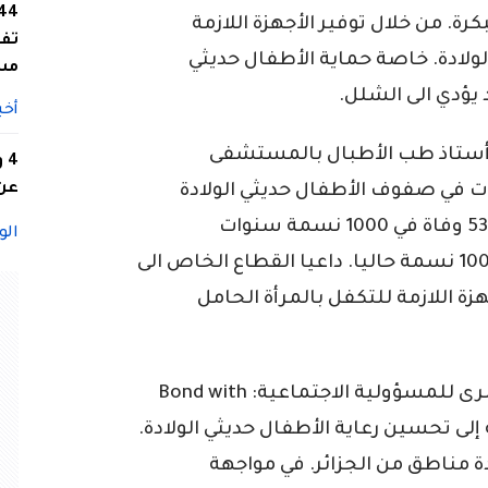
كرة. من خلال توفير الأجهزة اللازمة
تفا
ولادة. خاصة حماية الأطفال حديثي
مس
يؤدي الى الشلل.
أخب
أستاذ طب الأطبال بالمستشفى
4
عن 
يات في صفوف الأطفال حديثي الولادة
تراجعت بكثرة. حيث كانت الجزائر تسجل 53 وفاة في 1000 نسمة سنوات
الو
السبعينيات. لينخفض إلى 16 وفاة في 1000 نسمة حاليا. داعيا القطاع الخاص الى
ة اللازمة للتكفل بالمرأة الحامل
وأطلقت مولفيكس الجزائر مبادرتها الكبرى للمسؤولية الاجتماعية: Bond with
ة إلى تحسين رعاية الأطفال حديثي الولادة.
 مناطق من الجزائر. في مواجهة