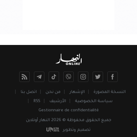
النسخة المصورة
الإشهار
من نحن
اتصل بنا
سياسة الخصوصية
الأرشيف
RSS
Gestionnaire de confidentialité
جميع
الحقوق
محفوظة © 2026 النهار أونلاين
تصميم وتطوير