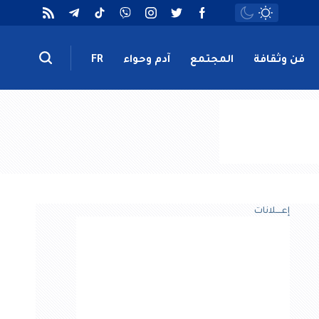
فن وثقافة
المجتمع
آدم وحواء
FR
إعــــلانات