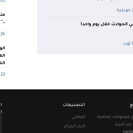
03 ماي
ية
منذ
.."
26 أفريل
ت
اله
الخ
23 أفريل
ع
التصنيفات
ا
ا
أي معلومات إضافية،
الوطني
عبر البريد
أخبار الجزائر
cont