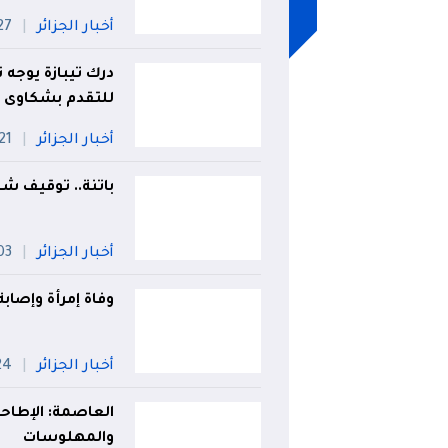
أخبار الجزائر
27 جويل
درك تيبازة يوجه ن
للتقدم بشكاوى
أخبار الجزائر
21 جويلي
باتنة.. توقيف شخصين وحج
أخبار الجزائر
03 أو
وفاة إمرأة وإصابة 6 آخرين في حريق شقة بعين تمو
أخبار الجزائر
24 جويل
العاصمة: الإطاح
والمهلوسات