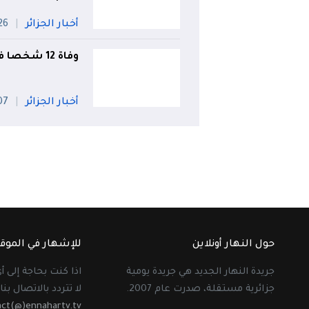
أخبار الجزائر
26 جويل
وفاة 12 شخصا في الحوادث خلال يوم واحد!
أخبار الجزائر
07 أو
حول النهار أونلاين
للإشهار في الموق
جريدة النهار الجديد هي جريدة يومية
اذا كنت بحاجة إلى 
جزائرية مستقلة، صدرت عام 2007.
لا تتردد بالاتصال بنا 
act(@)ennahartv.tv