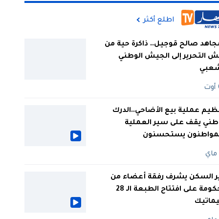
اطلع أكثر
جاهد صالح قوجيل.. ذاكرة حية من
 التحرير إلى الجيش الوطني
شعبي
ظيم عملية بيع الأضاحي..الدرك
طني يقف على سير العملية
لمواطنون يستحسنون
ر السكن يشرف رفقة أعضاء من
الحكومة على افتتاح الطبعة الـ 28
يماتيك