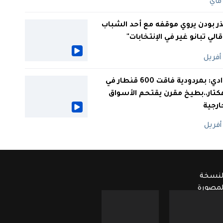
ر بودن يروي موقفه مع أحد الشباب
 قالي تبانو غير في الإنتخابات"
الوادي: بمردودية فاقت 600 قنطار في
كتار..بطيخ مقرن يقتحم الأسواق
ارجية
لنسخة
لمصورة