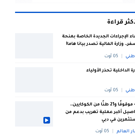
أكثر قراءة
اء الإجراءات الجديدة الخاصة بمنحة
فر.. وزارة المالية تصدر بيانا هاما!
طني
05 أوت
رة الداخلية تحذر الأولياء
طني
05 أوت
44 موقوفًا و21 طنًا من الكوكايين..
صيل أكبر عملية تهريب بدعم من
تثمرين في دبي
ار العالم
05 أوت