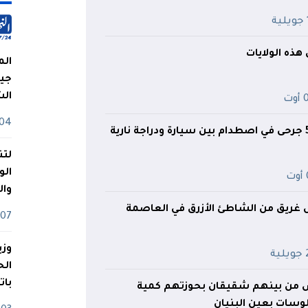
ة
ذه الولايات
الم
جيش
ال
وت
04 أوت
الشلف.. قتيل و5 جرحى في اصطدام بين سيارة ودراجة نارية
لتن
الو
ت
وا
غريق من الشاطئ الأزرق في العاصمة
07 ماي
وزي
ية
بات
أشخاص من بينهم شقيقان بحوزتهم كمية
وسات بعين البنيان