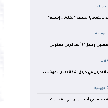
ية
داء لضحايا المدعو "الكلونال إسلام"
ة
ز 24 ألف قرص مهلوس
ت
شنت
ية
ة بعصابتي أحياء ومروجي المخدرات