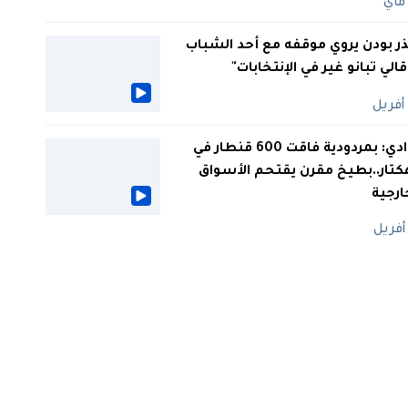
ر بودن يروي موقفه مع أحد الشباب
 قالي تبانو غير في الإنتخابات"
الوادي: بمردودية فاقت 600 قنطار في
كتار..بطيخ مقرن يقتحم الأسواق
ارجية