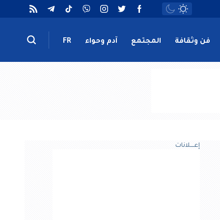
فن وثقافة
المجتمع
آدم وحواء
FR
إعــــلانات