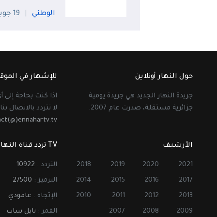
الوطني
19 جويلية
حول النهار أونلاين
للإشهار في الموق
جريدة النهار الجديد هي جريدة يومية
اذا كنت بحاجة إلى 
جزائرية مستقلة، صدرت عام 2007.
لا تتردد بالاتصال بنا 
act(@)ennahartv.tv
الأرشيف
TV تردد قناة النهار
2021
2020
2019
2018
التردد :
10922
2017
2016
2015
2014
الترميز :
27500
2013
2012
2011
2010
الإتجاه :
عامودي
2009
2008
2007
القمر :
نايل سات