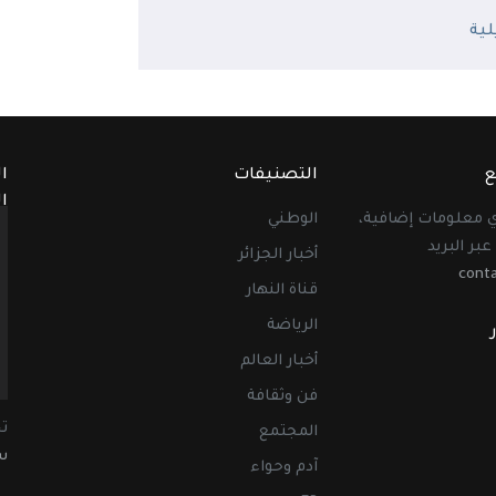
ع
التصنيفات
ا
ا
أي معلومات إضافية،
الوطني
عبر البريد
أخبار الجزائر
cont
قناة النهار
الرياضة
أخبار العالم
فن وثقافة
ت
المجتمع
سب
آدم وحواء