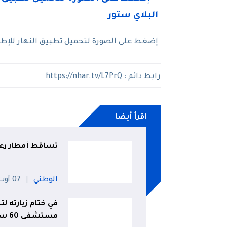
إضغط على الصورة لتحميل تطبيق النهار للإطلاع
رابط دائم :
https://nhar.tv/L7PrQ
اقرأ أيضا
تساقط أمطار رعدية على 33
الوطني
07 أوت
في ختام زيارته ل
مستشفى 60 سرير بأوقروت