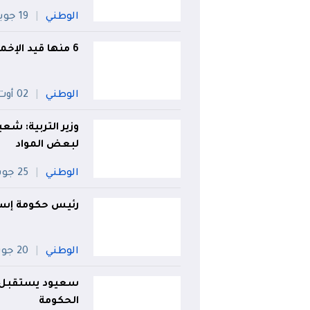
الوطني
19 جويلية
6 منها قيد الإخماد.. تسجيل 13 حريقا اليوم!
الوطني
02 أوت
وزير التربية: شع
لبعض المواد
الوطني
25 جويلية
رئيس حكومة إسب
الوطني
20 جويلية
سعيود يستقبل طل
الحكومة