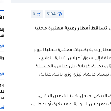
0
6104
ال
 تساقط أمطار رعدية معتبرة محليا
إلغ
الس
الو
طار رعدية بكميات معتبرة محليا اليوم
افة إلى سوق أهراس، تيبازة، الوادي،
وزا
ن، بجاية، غرداية، بني عباس، المسيلة.
بسة، قالمة، تيزي وزو، باتنة، عنابة،
الو
تفا
البيض، جيجل، خنشلة، عين الدفلى،
مس
 بومرداس، البويرة، معسكرة، أولاد جلال،
أخب