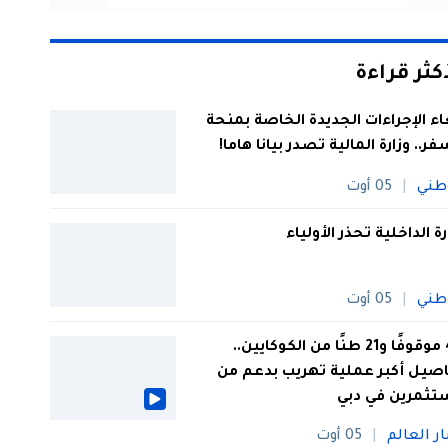
أكثر قراءة
اء الإجراءات الجديدة الخاصة بمنحة
فر.. وزارة المالية تصدر بيانا هاما!
طني
05 أوت
رة الداخلية تحذر الأولياء
طني
05 أوت
44 موقوفًا و21 طنًا من الكوكايين..
صيل أكبر عملية تهريب بدعم من
تثمرين في دبي
ار العالم
05 أوت