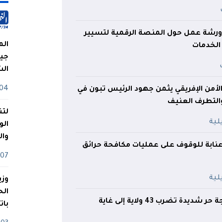
رشة عمل حول المنصة الرقمية لتسيير
الم
الخدمات
جيش
ال
04 أوت
من الإفريقي يثمن جهود الرئيس تبون في
والتطرف العنيف
لتن
الو
وا
 عنابة للوقوف على عمليات مكافحة حرائق
07 ماي
وزي
36 درجة ليلا.. موجة حر شديدة تضرب 43 ولاية إلى غاية
بات