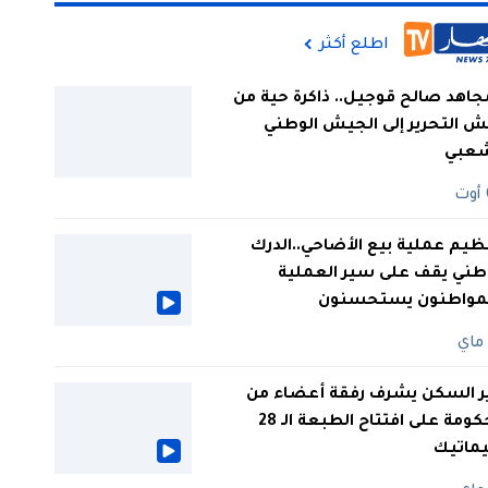
اطلع أكثر
جاهد صالح قوجيل.. ذاكرة حية من
 التحرير إلى الجيش الوطني
شعبي
ظيم عملية بيع الأضاحي..الدرك
طني يقف على سير العملية
لمواطنون يستحسنون
ر السكن يشرف رفقة أعضاء من
الحكومة على افتتاح الطبعة الـ 28
يماتيك