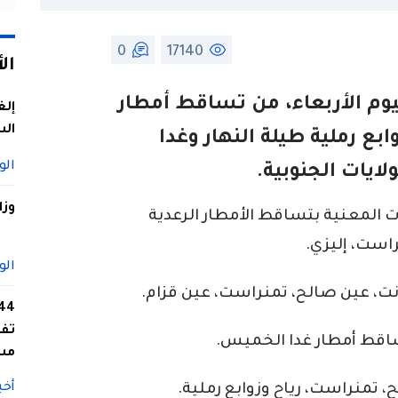
0
17140
ال
يوم الأربعاء، من تساقط أمطار
إلغ
الس
ابع رملية طيلة النهار وغدا
الو
ايات الجنوبية.
وزا
ات المعنية بتساقط الأمطار الرعدية
است، إليزي.
الو
نت، عين صالح، تمنراست، عين قزام.
تفا
اقط أمطار غدا الخميس.
مس
أخب
تمنراست، رياح وزوابع رملية.