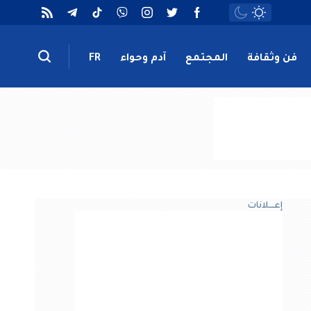
فن وثقافة
المجتمع
آدم وحواء
FR
إعــــلانات