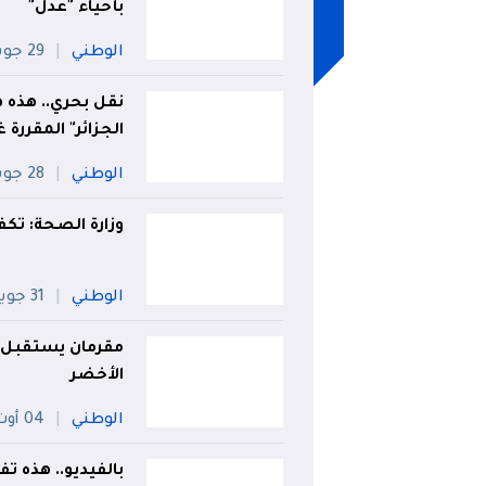
بأحياء "عدل"
الوطني
29 جويلية
نقل بحري.. هذه 
الجزائر" المقررة غ
الوطني
28 جويلية
وزارة الصحة: تك
الوطني
31 جويلية
مقرمان يستقبل ا
الأخضر
الوطني
04 أوت
بالفيديو.. هذه 