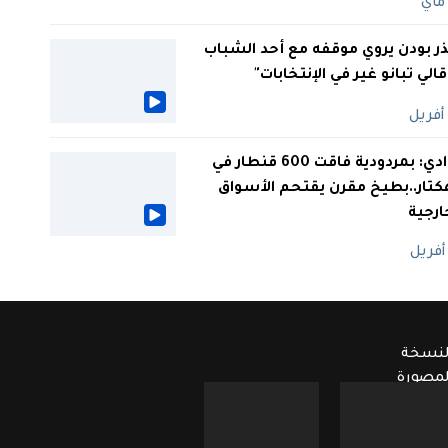
ر بودن يروي موقفه مع أحد الشباب
 قالي تبانو غير في الإنتخابات"
الوادي: بمردودية فاقت 600 قنطار في
كتار..بطيخ مقرن يقتحم الأسواق
ارجية
لنسخة
لمصورة