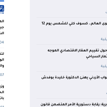
الم
الوحيد على مستوى العالم.. كسوف كلي للشمس يوم 12
جيش
ال
04 أوت
ول تقييم العقار الاقتصادي الموجه
لتن
مار السياحي
الو
وا
07 ماي
ب الأردني يهنئ الدكتورة خليدة بوفدش
وزي
بات
ة: رقابة دستورية الأمر المتضمن قانون