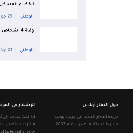
القضاء العسكري
الوطني
29 جويلية
وفاة 4 أشخاص وإصابة 43 آخرين في حادث مرور بتيميمون
الوطني
01 أوت
حول النهار أونلاين
للإشهار في الموق
جريدة النهار الجديد هي جريدة يومية
اذا كنت بحاجة إلى 
جزائرية مستقلة، صدرت عام 2007.
لا تتردد بالاتصال بنا 
act(@)ennahartv.tv