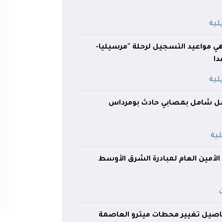
هي مواعيد التسجيل لرحلة "مرسيليا-
دا
فل شامل بمصابي حادث بومرداس
لأمين العام لمبادرة الشرق الأوسط
تفاصيل تغيير محطات ميترو العاصمة