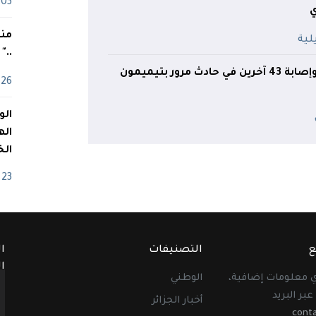
03 ماي
منذ
.."
26 أفريل
اله
الخ
23 أفريل
ع
التصنيفات
ا
ا
أي معلومات إضافية،
الوطني
عبر البريد
أخبار الجزائر
cont