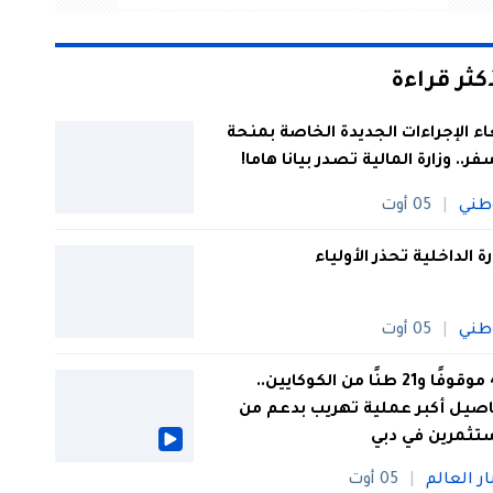
أكثر قراءة
اء الإجراءات الجديدة الخاصة بمنحة
فر.. وزارة المالية تصدر بيانا هاما!
طني
05 أوت
رة الداخلية تحذر الأولياء
طني
05 أوت
44 موقوفًا و21 طنًا من الكوكايين..
صيل أكبر عملية تهريب بدعم من
تثمرين في دبي
ار العالم
05 أوت