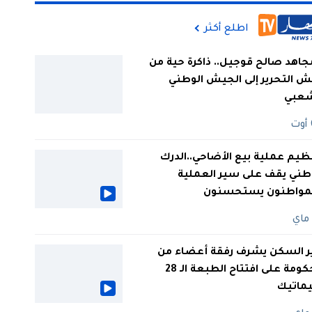
اطلع أكثر
جاهد صالح قوجيل.. ذاكرة حية من
 التحرير إلى الجيش الوطني
شعبي
ظيم عملية بيع الأضاحي..الدرك
طني يقف على سير العملية
لمواطنون يستحسنون
ر السكن يشرف رفقة أعضاء من
الحكومة على افتتاح الطبعة الـ 28
يماتيك