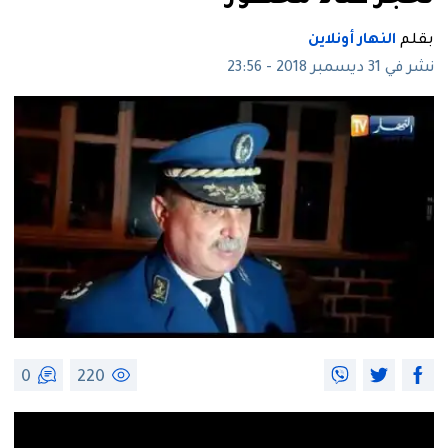
بقلم
النهار أونلاين
نشر في 31 ديسمبر 2018 - 23:56
0
220