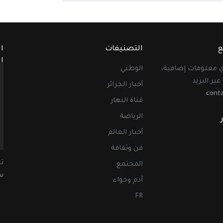
ع
التصنيفات
ا
ا
أي معلومات إضافية،
الوطني
عبر البريد
أخبار الجزائر
cont
قناة النهار
الرياضة
أخبار العالم
فن وثقافة
ت
المجتمع
سب
آدم وحواء
FR