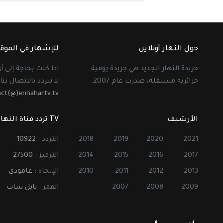
حول النهار أونلاين
للإشهار في الموق
جريدة النهار الجديد هي جريدة يومية
اذا كنت بحاجة إلى 
جزائرية مستقلة، صدرت عام 2007.
لا تتردد بالاتصال بنا 
act(@)ennahartv.tv
الأرشيف
TV تردد قناة النهار
2021
2020
2019
2018
التردد :
10922
2017
2016
2015
2014
الترميز :
27500
2013
2012
2011
2010
الإتجاه :
عامودي
2009
2008
2007
القمر :
نايل سات