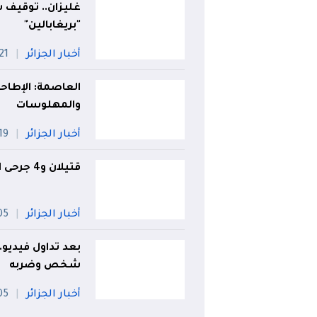
"بريغابالين"
أخبار الجزائر
21 جويلي
العاصمة: الإطاح
والمهلوسات
أخبار الجزائر
19 جويلي
قتيلان و4 جرحى اثر اصطدام بين سيارتين في مسعد
أخبار الجزائر
05 أو
بعد تداول فيديو
شخص وضربه
أخبار الجزائر
05 أو