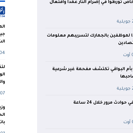
ص تورطوا في إضرام النار عمدا وافتعال
ية
الم
جيش
ا لموظفين بالجمارك لتسريبهم معلومات
ال
تصادين
04 أوت
ت
لتن
بأم البواقي تكتشف مفحمة غير شرعية
الو
حبها
وا
ية
07 ماي
وزي
ت
بات