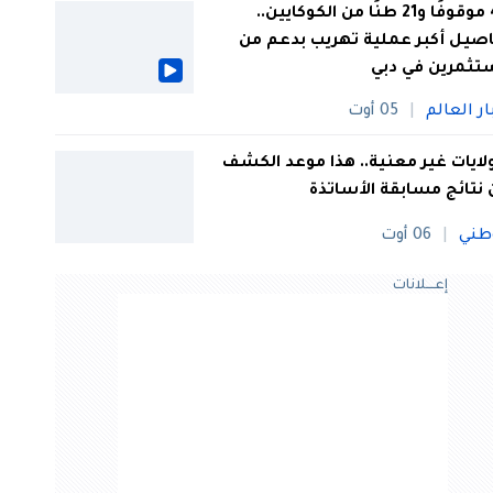
44 موقوفًا و21 طنًا من الكوكايين..
صيل أكبر عملية تهريب بدعم من
تثمرين في دبي
ار العالم
05 أوت
 ولايات غير معنية.. هذا موعد الكشف
نتائج مسابقة الأساتذة
طني
06 أوت
إعــــلانات