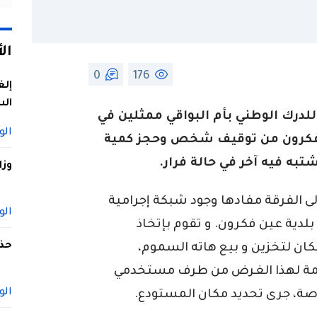
ال
0
176
إلغ
الس
درك الوطني بأم البواقي ممثلين في
الو
ن فكرون من توقيف شخص وحجز كمية
به فيه آخر في حالة فرار.
وزا
إلى الفرقة مفادها وجود شبكة إجرامية
الو
لدية عين فكرون. و تقوم بإتخاذ
حذف
ن لتخزين و بيع هاته السموم،
مة لهذا الغرض من طرف مستخدمي
الو
صة، جرى تحديد مكان المستودع.