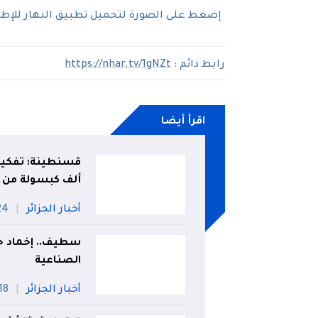
إضغط على الصورة لتحميل تطبيق النهار للإطلاع
رابط دائم :
https://nhar.tv/1gNZt
اقرأ أيضا
ألف كبسولة من ا
أخبار الجزائر
24 جويل
سطيف.. إخماد حر
الصناعية
أخبار الجزائر
18 جويلي