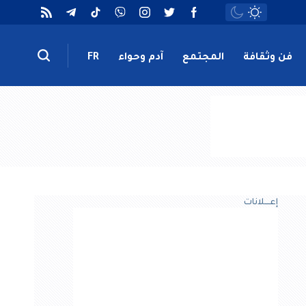
فن وثقافة
المجتمع
آدم وحواء
FR
إعــــلانات