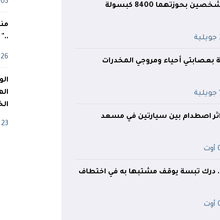
03 ماي
غليزان.. توقيف شخصين بحوزتهما 8400 كبسولة
منذ
.."
ة
26 أفريل
ة بعصابتي أحياء ومروجي المخدرات
اله
ة
الخ
23 أفريل
ت
.. درك تبسة يوقف مشتبها به في اختطاف
ت