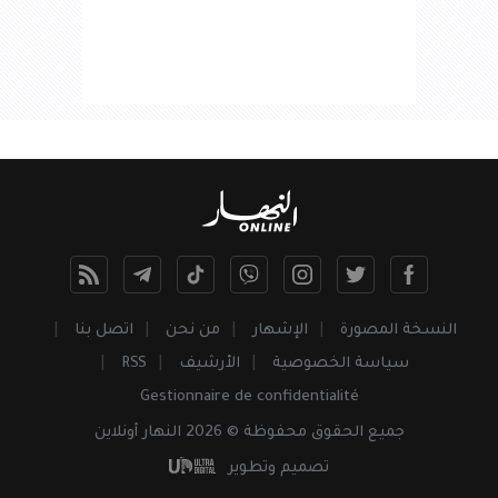
النسخة المصورة
الإشهار
من نحن
اتصل بنا
سياسة الخصوصية
الأرشيف
RSS
Gestionnaire de confidentialité
جميع
الحقوق
محفوظة © 2026 النهار أونلاين
تصميم وتطوير