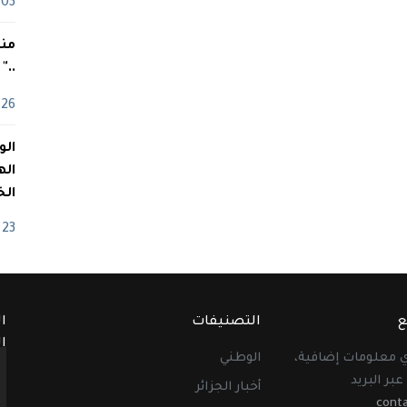
03 ماي
منذ
.."
26 أفريل
اله
الخ
23 أفريل
ع
التصنيفات
ا
ا
أي معلومات إضافية،
الوطني
عبر البريد
أخبار الجزائر
cont