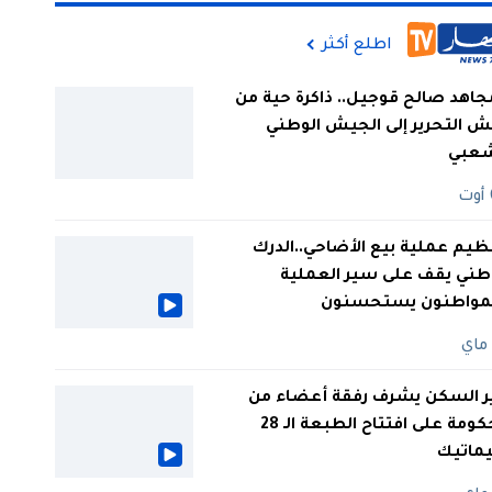
اطلع أكثر
جاهد صالح قوجيل.. ذاكرة حية من
 التحرير إلى الجيش الوطني
شعبي
ظيم عملية بيع الأضاحي..الدرك
طني يقف على سير العملية
لمواطنون يستحسنون
ر السكن يشرف رفقة أعضاء من
الحكومة على افتتاح الطبعة الـ 28
يماتيك