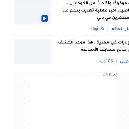
44 موقوفًا و21 طنًا من الكوكايين..
صيل أكبر عملية تهريب بدعم من
تثمرين في دبي
ار العالم
05 أوت
 ولايات غير معنية.. هذا موعد الكشف
نتائج مسابقة الأساتذة
طني
06 أوت
إعــــلانات