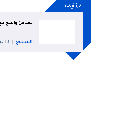
اقرأ أيضا
تضامن واسع مع م
المجتمع
18 جويلية