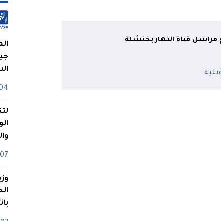
راسل قناة النهار بخنشلة
الم
جيش
ال
04 أوت
لتن
الو
وا
07 ماي
وزي
بات