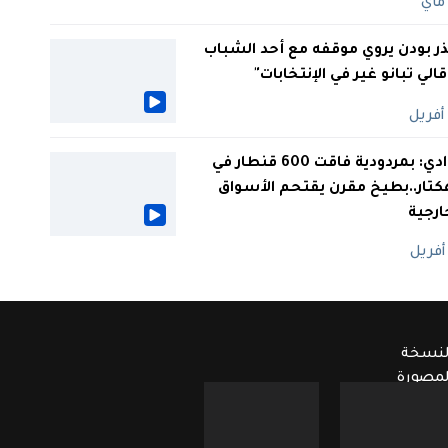
ر بودن يروي موقفه مع أحد الشباب
 قالي تبانو غير في الإنتخابات"
الوادي: بمردودية فاقت 600 قنطار في
كتار..بطيخ مقرن يقتحم الأسواق
ارجية
لنسخة
لمصورة