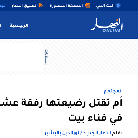
البث الحي
النسخة المصورة
تطبيق النهار
الرئيسية
ا
إعــــلانات
المجتمع
أم تقتل رضيعتها رفقة عشاق
في فناء بيت
بقلم
النهار الجديــد / نورالدين بالبشير