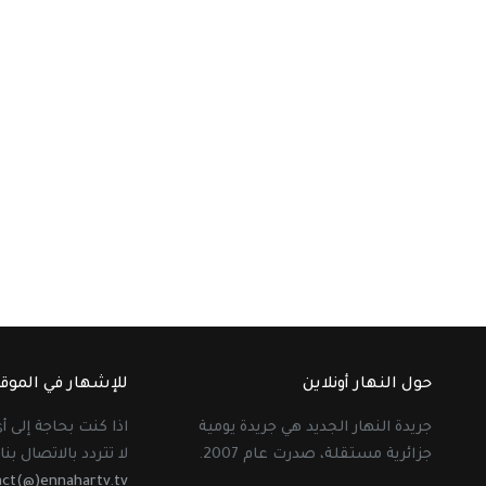
حول النهار أونلاين
للإشهار في الموق
جريدة النهار الجديد هي جريدة يومية
اذا كنت بحاجة إلى 
جزائرية مستقلة، صدرت عام 2007.
لا تتردد بالاتصال بنا 
act(@)ennahartv.tv