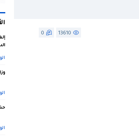
ال
0
13610
إلغ
الس
الو
وزا
الو
حذف
الو