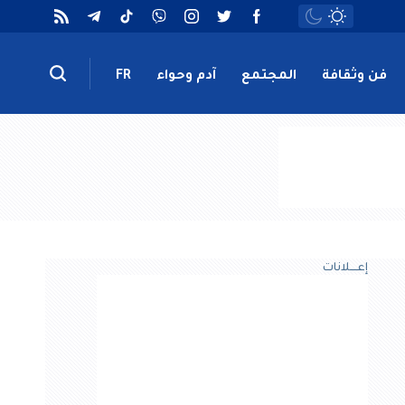
فن وثقافة
المجتمع
آدم وحواء
FR
إعــــلانات