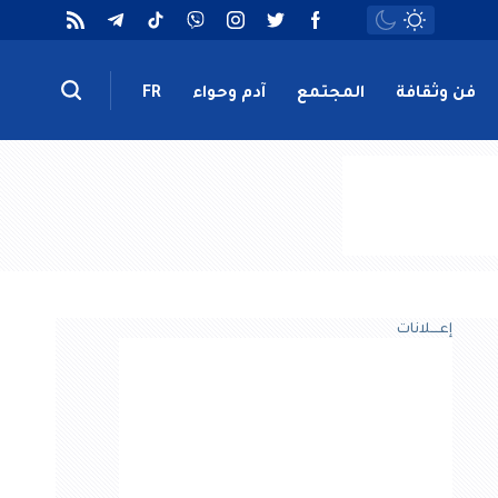
فن وثقافة
المجتمع
آدم وحواء
FR
إعــــلانات