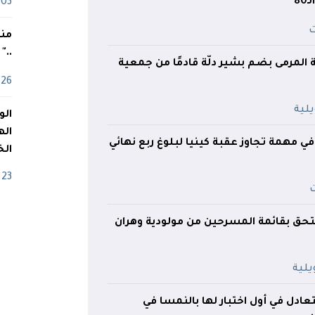
8
03 ماي
منذ
.."
ة المرمى بضم بشير دلّة قادمًا من جمعية
26 أفريل
اله
 مهمة تجاوز عقبة كينيا لبلوغ ربع نهائي
الخ
23 أفريل
تحق بقائمة المسرحين من مولودية وهران
تعادل في أول اختبار لها بالنمسا في