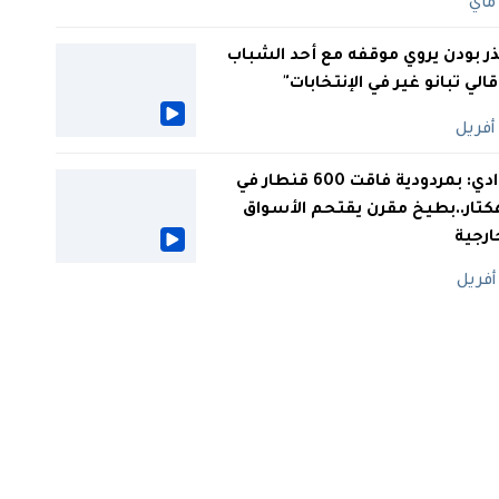
ر بودن يروي موقفه مع أحد الشباب
 قالي تبانو غير في الإنتخابات"
الوادي: بمردودية فاقت 600 قنطار في
كتار..بطيخ مقرن يقتحم الأسواق
ارجية