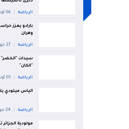
ذكرى تأسيسها الـ0
الرياضة
06 أوت
بارادو يعزز حراس
وهران
الرياضة
27 جويلية
سيدات "الخضر" في
"الكان"
الرياضة
03 أوت
الياس ميلودي يل
الرياضة
24 جويلية
مولودية الجزائر ت