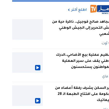
اطلع أكثر
جاهد صالح قوجيل.. ذاكرة حية من
 التحرير إلى الجيش الوطني
شعبي
ظيم عملية بيع الأضاحي..الدرك
طني يقف على سير العملية
لمواطنون يستحسنون
ر السكن يشرف رفقة أعضاء من
الحكومة على افتتاح الطبعة الـ 28
يماتيك