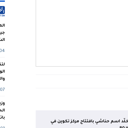
الم
جيش
ال
04 أوت
لتن
الو
وا
07 ماي
وزي
بات
لّد اسم حناشي بافتتاح مركز تكوين في