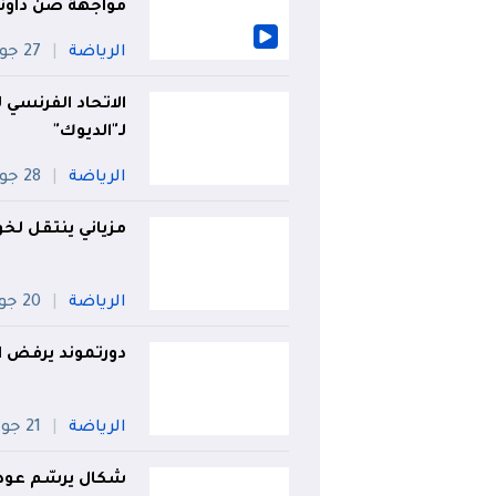
مواجهة صن داونز
الرياضة
27 جويلية
الاتحاد الفرنسي ل
لـ"الديوك"
الرياضة
28 جويلية
مزياني ينتقل لخو
الرياضة
20 جويلية
دورتموند يرفض ا
الرياضة
21 جويلية
شكال يرسّم عود