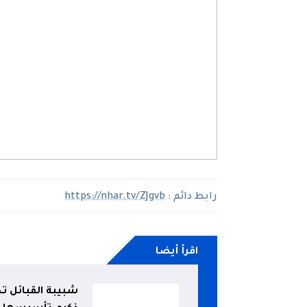
رابط دائم :
https://nhar.tv/ZJgvb
اقرأ أيضا
شبيبة القبائل تخ