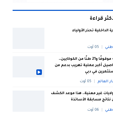
أكثر قراءة
رة الداخلية تحذر الأولياء
طني
05 أوت
44 موقوفًا و21 طنًا من الكوكايين..
صيل أكبر عملية تهريب بدعم من
تثمرين في دبي
ار العالم
05 أوت
 ولايات غير معنية.. هذا موعد الكشف
نتائج مسابقة الأساتذة
طني
06 أوت