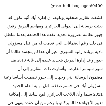
mso-bidi-language:#0400;}
كشفت
تقارير
صحفية
يونانية،
أن
إدارة
أيك
أثينا
تكون
قد
بعثت
برسالة
إلى
الدولي
الجزائري
ومهاجم
الفريق
رفيق
جبور
تطالبه
بضرورة
تجديد
عقده
هذا
الجمعة
بعدما
تماطل
في
ذلك
رغم
الضمانات
التي
قدمت
له
من
قبل
مسؤولي
ناديه
بزيادة
راتبه
الشهري،
غير
أن
هذا
لم
يتجسد
طالما
أن
جبور
وعد
إدارة
الفريق
بتجديد
عقده
إلى
غاية
2013
منذ
شهر
سبتمبر
الفارط،
وأشارت
ذات
التقارير
إلى
أن
مضمون
الرسالة
التي
وجهت
إلى
جبور
تضمنت
أساسا
رغبة
مسؤولي
أيك
في
حسم
صفقته
قبل
نهاية
العام
الجديد
2011
سيما
وأن
اللاعب
الجزائري
لمح
سابقا
إلى
إمكانية
تغيير
الأجواء
هذا
الميركاتو
بالرغم
من
أن
عقده
ينتهي
في