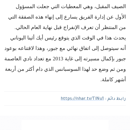
الصيف
المقبل،
وهي
المعطيات
التي
جعلت
المسؤول
الأول
عن
إدارة
الفريق
يسارع
إلى
إنهاء
هذه
الصفقة
التي
من
المنتظر
أن
تعرف
الإنفراج
قبل
نهاية
العام
الحالي
.
يحدث
هذا
في
الوقت
الذي
يتوقع
رئيس
أيك
أثينا
اليوناني
أنه
سيتوصل
إلى
اتفاق
نهائي
مع
جبور،
وهذا
لاقتناعه
بوعود
جبور
بإكمال
مسيرته
إلى
غاية
2013
مع
تعداد
نادي
العاصمة
ومن
ثم
وضع
حد
لهذا
السوسبانس
الذي
دام
أكثر
من
أربعة
أشهر
كاملة
.
رابط دائم :
https://nhar.tv/TlNu1