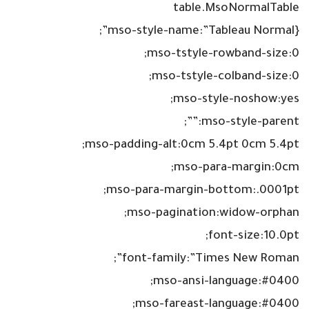
table.MsoNormalTable
{mso-style-name:”Tableau Normal”;
mso-tstyle-rowband-size:0;
mso-tstyle-colband-size:0;
mso-style-noshow:yes;
mso-style-parent:””;
mso-padding-alt:0cm 5.4pt 0cm 5.4pt;
mso-para-margin:0cm;
mso-para-margin-bottom:.0001pt;
mso-pagination:widow-orphan;
font-size:10.0pt;
font-family:”Times New Roman”;
mso-ansi-language:#0400;
mso-fareast-language:#0400;