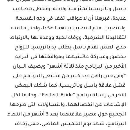
باسل وباتريسيا تميّز منذ ولادته، وتخطى مصاعب
عديدة، فبرهنا أن لا عواقب تقف في وجه القسمة
والنصيب. فتم النصيب بينهما هكذا، واحتراما منه
لتقاليدنا الشرقية، ووفاء لحبه ووعده لها بالارتباط
مدى العمر، تقدم باسل بطلب يد باتريسيا للزواج
بحضور ومباركة عائلتيهما وموافقتها في البرايم
الأخير من البرنامج منذ ثلاثة أشهر” ويضيف البيان
“وفي حين راهن عدد كبير من متتبعي البرنامج على
فشل علاقة باسل وباتريسيا، كما شكك البعض
الآخر في رسالة برنامج “Perfect Bride”، وخلافا لكل
الإشاعات عن انفصالهما، والتساؤلات التي طرحها
الجميع حول مصير علاقتهما بعد 3 أشهر من انتهاء
البرنامج، شهد يوم الخميس الماضي، حفل زفاف