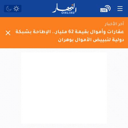
آخر الأخبار
عقارات وأموال بقيمة 62 مليار.. الإطاحة بشبكة
دولية لتبييض الأموال بوهران