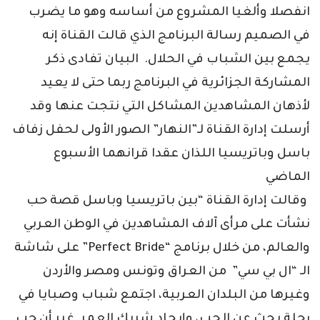
انفصلا وألغيا المشروع من أساسه وهو ما يضرب
في الصميم رسالة البرنامج الذي قالت القناة إنه
يجمع بين الشباب في الحلال. البيان تفادى ذكر
المشاركة الجزائرية في البرنامج ربما حتى لا يعيد
لأذهان المشاهدين المشاكل التي نتجت عنها وقد
أرسلت إدارة القناة لـ”النهار” الصور الأولى لحفل زفاف
باسل وباتريسيا اللذان عقدا قرانهما الأسبوع
الماضي
وقالت إدارة القناة “بين باتريسيا وباسل قصة حب
نشأت على مرأى آلاف المشاهدين في الوطن العربي
والعالم، من خلال برنامج “Perfect Bride” على شاشة
الـ “ال بي سي” من العراق وتونس ومصر والأردن
وغيرها من البلدان العربية، اجتمع شباب وصبايا في
رحلة بحث عن الحب، وإيجاد شريك العمر. غير أن حب