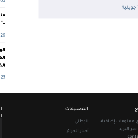
03 ماي
ة
منذ
.."
26 أفريل
اله
الخ
23 أفريل
ع
التصنيفات
ا
ا
أي معلومات إضافية،
الوطني
عبر البريد
أخبار الجزائر
cont