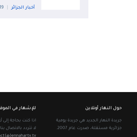
أخبار الجزائر
19 جويلي
حول النهار أونلاين
للإشهار في الموق
جريدة النهار الجديد هي جريدة يومية
اذا كنت بحاجة إلى 
جزائرية مستقلة، صدرت عام 2007.
لا تتردد بالاتصال بنا 
act(@)ennahartv.tv