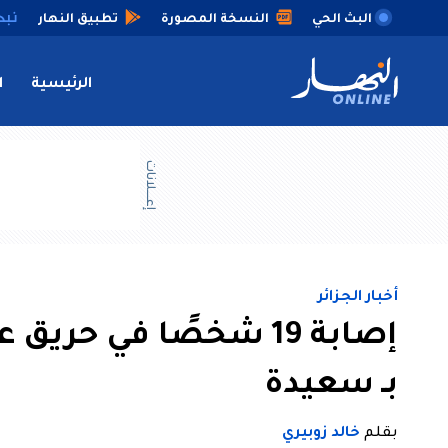
البث الحي
النسخة المصورة
تطبيق النهار
الرئيسية
ا
إعــــلانات
أخبار الجزائر
إصابة 19 شخصًا في حر
بـ سعيدة
بقلم
خالد زوبيري