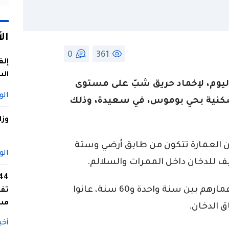
ال
0
361
إلغ
الس
اليوم، لإخماد حريق شبّ على مستوى
الو
سكنية بحي بوموس، في سعيدة، وذلك
وزا
ن العمارة تتكون من طابق أرضي وستة
الو
ف للدخان داخل الممرات والسلالم.
وخلّف الحادث إصابة 19 شخصًا، تتراوح أعمارهم بين سنة واحدة و60 سنة، عانوا
تفا
مس
 الدخان.
أخب