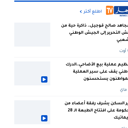
اطلع أكثر
جاهد صالح قوجيل.. ذاكرة حية من
 التحرير إلى الجيش الوطني
شعبي
ظيم عملية بيع الأضاحي..الدرك
طني يقف على سير العملية
لمواطنون يستحسنون
ر السكن يشرف رفقة أعضاء من
الحكومة على افتتاح الطبعة الـ 28
يماتيك