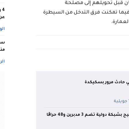
ن قبل تحويلهم إلى مصلحة
4
ما تمكنت فرق التدخل من السيطرة
عن 
لعمارة.
الو
سيد
منا
الر
حادث مرور بسكيكدة
ة
دولية تضم 3 مدبرين و48 حراڨا