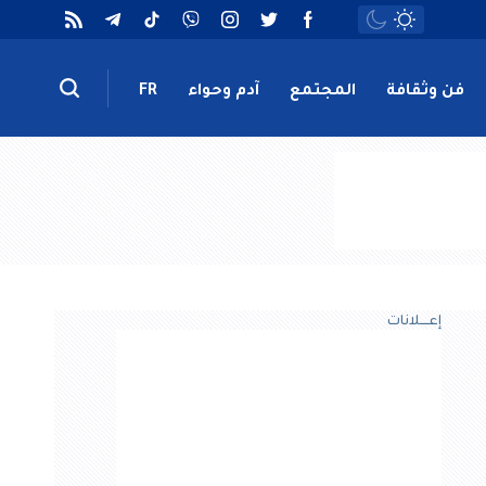
فن وثقافة
المجتمع
آدم وحواء
FR
إعــــلانات