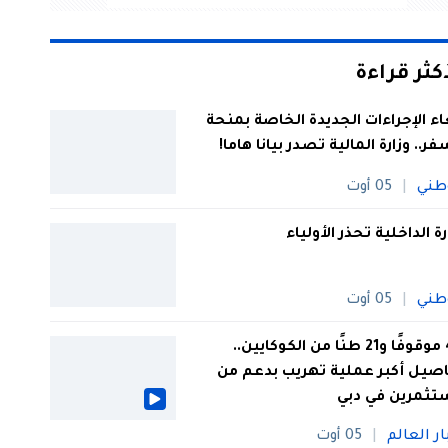
أكثر قراءة
اء الإجراءات الجديدة الخاصة بمنحة
فر.. وزارة المالية تصدر بيانا هاما!
طني
05 أوت
رة الداخلية تحذر الأولياء
طني
05 أوت
44 موقوفًا و21 طنًا من الكوكايين..
صيل أكبر عملية تهريب بدعم من
تثمرين في دبي
ار العالم
05 أوت