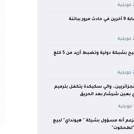
ية
ر بباتنة
ية
شرطة وهران تطيح بشبكة دولية وتضبط أزيد من 5 كلغ
ية
لجزائريين.. والي سكيكدة يتكفل بترميم
 بعين شرشار بعد الحريق
ة
زعم أنه مسؤول بشركة " هيونداي" لبيع
 "لطحكوت"