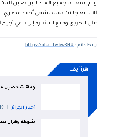
وتم إسعاف جميع المصابين بعين المكا
الاستعجالات بمستشفى أحمد مدغري. في
على الحريق ومنع انتشاره إلى باقي أجزاء ا
رابط دائم :
https://nhar.tv/bw8HU
اقرأ أيضا
وفاة شخصين في 
أخبار الجزائر
19 جويلي
شرطة وهران تطيح بشبكة 