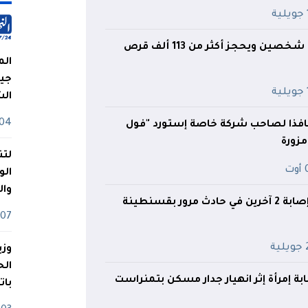
ة
درك وهران يوقف شخصين ويحجز أكثر من 113 ألف قرص
الم
جيش
ة
ال
04 أوت
افذا لصاحب شركة خاصة إستورد "فول
مزورة
لتن
ت
الو
وا
رور بقسنطينة
07 ماي
ية
وزي
ة إمرأة إثر انهيار جدار مسكن بتمنراست
بات