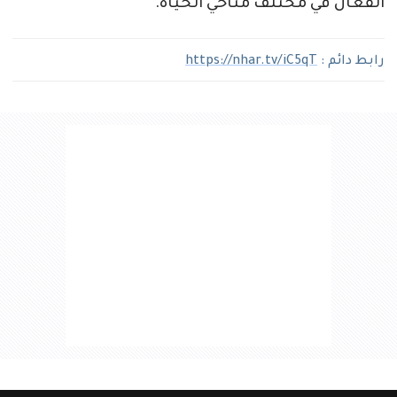
الفعّال في مختلف مناحي الحياة.
رابط دائم :
https://nhar.tv/iC5qT