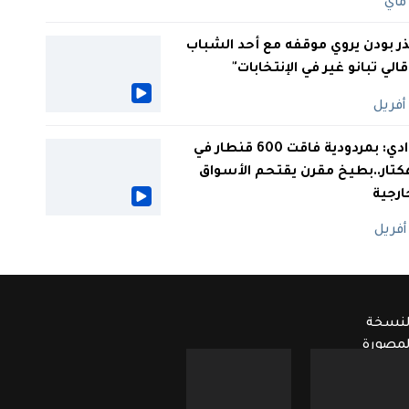
ر بودن يروي موقفه مع أحد الشباب
 قالي تبانو غير في الإنتخابات"
الوادي: بمردودية فاقت 600 قنطار في
كتار..بطيخ مقرن يقتحم الأسواق
ارجية
لنسخة
لمصورة