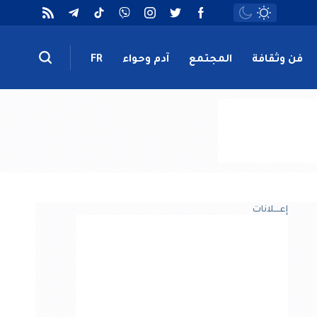
فن وثقافة
المجتمع
آدم وحواء
FR
إعــــلانات