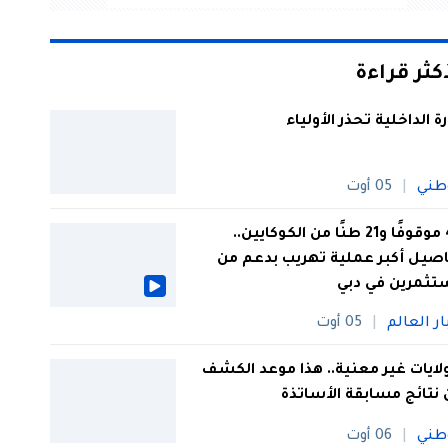
أكثر قراءة
رة الداخلية تحذر الأولياء
طني
05 أوت
44 موقوفًا و21 طنًا من الكوكايين..
صيل أكبر عملية تهريب بدعم من
تثمرين في دبي
ار العالم
05 أوت
 ولايات غير معنية.. هذا موعد الكشف
نتائج مسابقة الأساتذة
طني
06 أوت