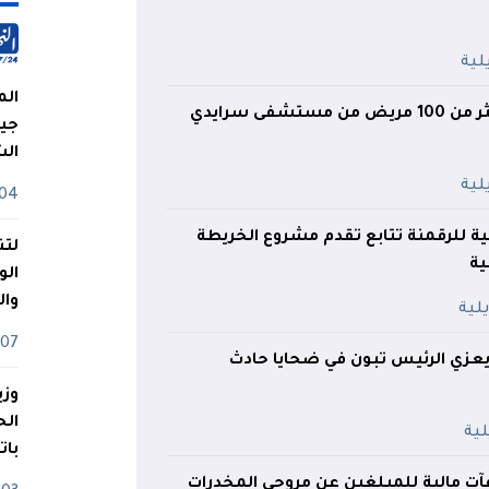
الم
سعيود: إجلاء أكثر من 100 مريض من مستشفى سرايدي
جيش
ال
04 أوت
ة للرقمنة تتابع تقدم مشروع الخريطة
لتن
ية
الو
وا
07 ماي
 يعزي الرئيس تبون في ضحايا حادث
وزي
بات
فآت مالية للمبلغين عن مروجي المخدرات