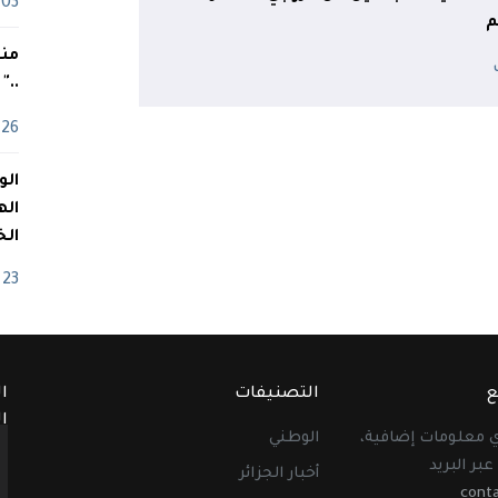
03 ماي
م
منذ
.."
26 أفريل
اله
الخ
23 أفريل
ع
التصنيفات
ا
ا
أي معلومات إضافية،
الوطني
عبر البريد
أخبار الجزائر
cont