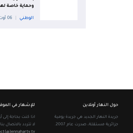
وحماية خاصة له
الوطني
06 أوت
حول النهار أونلاين
للإشهار في الموق
جريدة النهار الجديد هي جريدة يومية
اذا كنت بحاجة إلى 
جزائرية مستقلة، صدرت عام 2007.
لا تتردد بالاتصال بنا 
act(@)ennahartv.tv