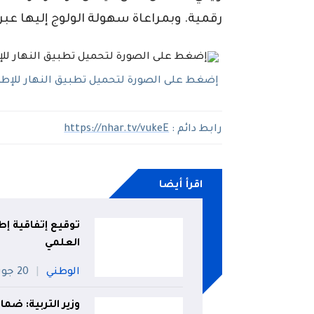
رقمية. وبمراعاة سهولة الولوج إليها عب
إضغط على الصورة لتحميل تطبيق النهار للإطلاع
رابط دائم :
https://nhar.tv/vukeE
اقرأ أيضا
توقيع إتفاقية إط
العلمي
الوطني
20 جويلية
وزير التربية: ضم