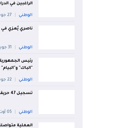
الراغبين في الدر
الوطني
27 جويلية
ناصري يُعزي في 
الوطني
31 جويلية
رئيس الجمهورية
"الباك" و"البيام"
الوطني
22 جويلية
تسجيل 47 حريقا عبر عدد من ولايات الوطن
الوطني
05 أوت
العملية متواصلة عبر 8 بُؤر.. إخماد 72 حريقا 