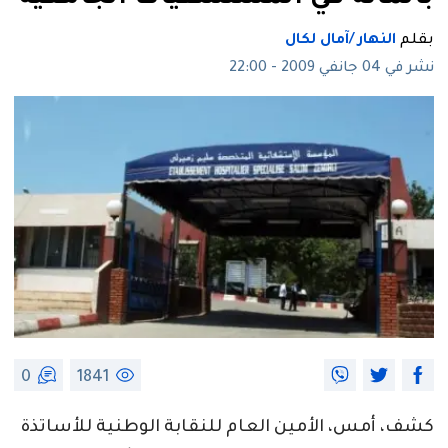
بقلم
النهار /آمال لكال
نشر في 04 جانفي 2009 - 22:00
0
1841
كشف، أمس، الأمين العام للنقابة الوطنية للأساتذة