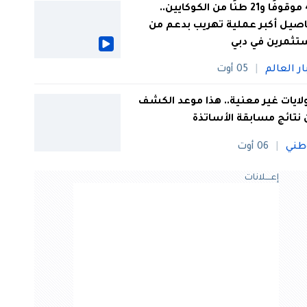
44 موقوفًا و21 طنًا من الكوكايين..
صيل أكبر عملية تهريب بدعم من
تثمرين في دبي
ار العالم
05 أوت
 ولايات غير معنية.. هذا موعد الكشف
نتائج مسابقة الأساتذة
طني
06 أوت
إعــــلانات