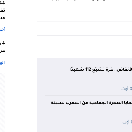
تفا
مس
أخب
4
عن 
الو
.. غزة تشيّع 112 شهيدًا
وت
ايا الهجرة الجماعية من المغرب لسبتة
ت