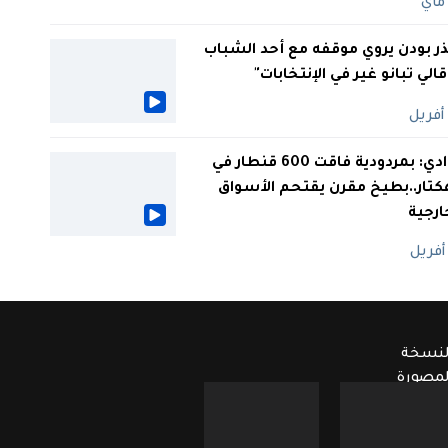
ر بودن يروي موقفه مع أحد الشباب
 قالي تبانو غير في الإنتخابات"
الوادي: بمردودية فاقت 600 قنطار في
كتار..بطيخ مقرن يقتحم الأسواق
ارجية
لنسخة
لمصورة