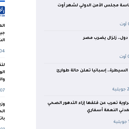
رئاسة مجلس الأمن الدولي لشهر أوت
ت
الم
جيش
ال
04 أوت
ت
لتن
السيطرة.. إسبانيا تعلن حالة طوارئ
الو
وا
لية
07 ماي
اوية تعرب عن قلقها إزاء التدهور الصحي
وزي
لمدني النعمة أسفاري
بات
ة