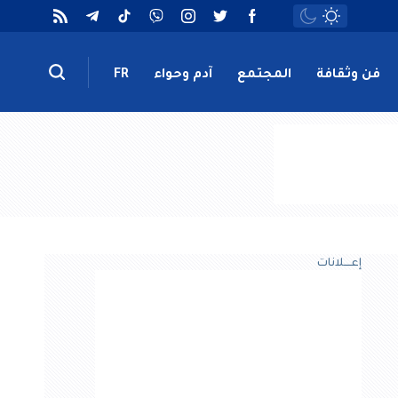
فن وثقافة
المجتمع
آدم وحواء
FR
إعــــلانات