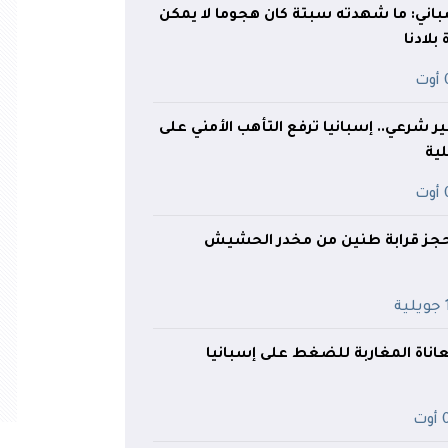
إسباني: ما شهدته سبتة كان هجوما لا يمكن
بلادنا
ت
جرا غير شرعي.. إسبانيا ترفع التأهب الأمني على
ية
ت
يحجز قرابة طنين من مخدر الحشيش
ة
ناة المغاربة للضغط على إسبانيا
ت