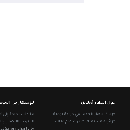
حول النهار أونلاين
للإشهار في الموق
جريدة النهار الجديد هي جريدة يومية
اذا كنت بحاجة إلى 
جزائرية مستقلة، صدرت عام 2007.
لا تتردد بالاتصال بنا 
act(@)ennahartv.tv