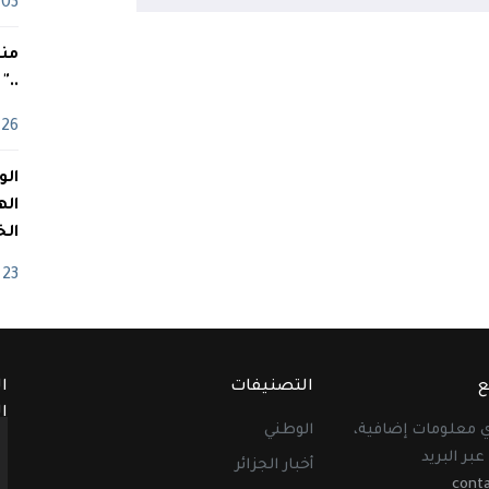
03 ماي
منذ
.."
26 أفريل
اله
الخ
23 أفريل
ع
التصنيفات
ا
ا
أي معلومات إضافية،
الوطني
عبر البريد
أخبار الجزائر
cont