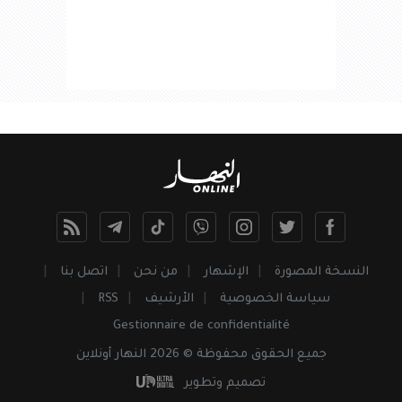
النسخة المصورة
الإشهار
من نحن
اتصل بنا
سياسة الخصوصية
الأرشيف
RSS
Gestionnaire de confidentialité
جميع
الحقوق
محفوظة © 2026 النهار أونلاين
تصميم وتطوير