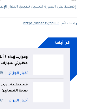
إضغط على الصورة لتحميل تطبيق النهار للإطلاع
رابط دائم :
https://nhar.tv/qgjLR
اقرأ أيضا
وهرا
حظيرتي سيارات 
أخبار الجزائر
19 جويلي
قسنطينة.. وزير ا
صحة المصابين في
أخبار الجزائر
07 أو