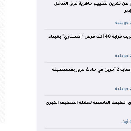
ن عن تمرين لتقييم جاهزية فرق التدخل
ير
ة
إحباط محاولة تهريب قرابة 40 ألف قرص "إكستازي" بميناء
ية
رور بقسنطينة
ية
لق الطبعة التاسعة لحملة التنظيف الكبرى
ت