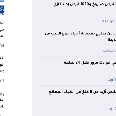
ة
الم
جيش
لأمن تطيح بعصابة أحياء تزرع الرعب في
ال
دينة
04 أوت
ية
لتن
الو
وا
ت
07 ماي
كلغ من الكيف المعالج
وزي
بات
ت