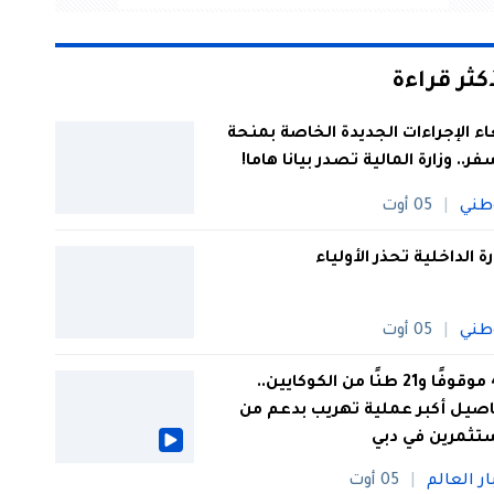
أكثر قراءة
اء الإجراءات الجديدة الخاصة بمنحة
فر.. وزارة المالية تصدر بيانا هاما!
طني
05 أوت
رة الداخلية تحذر الأولياء
طني
05 أوت
44 موقوفًا و21 طنًا من الكوكايين..
صيل أكبر عملية تهريب بدعم من
تثمرين في دبي
ار العالم
05 أوت