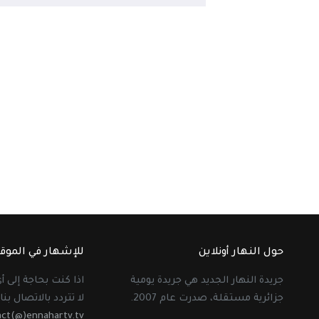
حول النهار أونلاين
للإشهار في الموق
جريدة النهار الجديد هي جريدة يومية
اذا كنت بحاجة إلى 
جزائرية مستقلة، صدرت عام 2007.
لا تتردد بالاتصال بنا 
act(@)ennahartv.tv