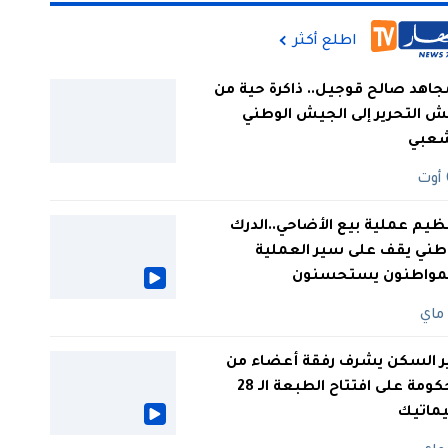
اطلع أكثر
جاهد صالح قوجيل.. ذاكرة حية من
 التحرير إلى الجيش الوطني
شعبي
ظيم عملية بيع الأضاحي..الدرك
طني يقف على سير العملية
لمواطنون يستحسنون
ر السكن يشرف رفقة أعضاء من
الحكومة على افتتاح الطبعة الـ 28
يماتيك