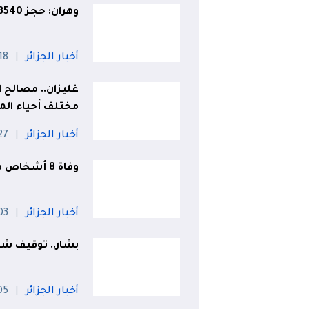
وهران: حجز 3540 قرص صاروخ و1020 قرص إكستازي
أخبار الجزائر
18 جويلي
غليزان.. مصالح ا
مختلف أحياء الم
أخبار الجزائر
27 جويل
وفاة 8 أشخاص في حوادث مرور خلال 24 ساعة
أخبار الجزائر
03 أو
بشار.. توقيف شخص أزيد من 6 
أخبار الجزائر
05 أو