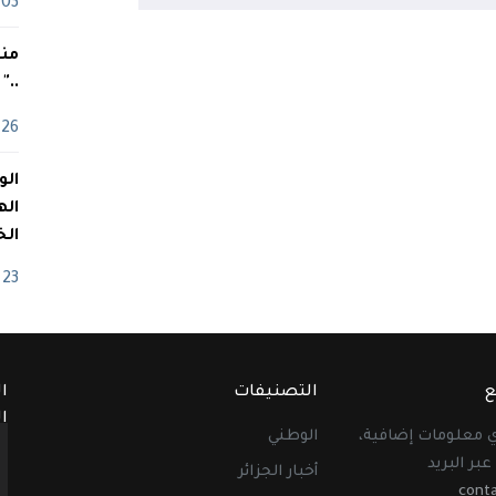
03 ماي
منذ
.."
26 أفريل
اله
الخ
23 أفريل
ع
التصنيفات
ا
ا
أي معلومات إضافية،
الوطني
عبر البريد
أخبار الجزائر
cont