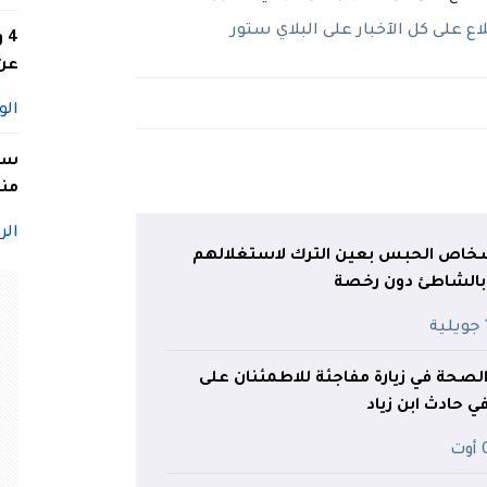
 على كل الآخبار على البلاي ستور
4
عن 
الو
سيد
منا
الر
ن.. إيداع 3 أشخاص الحبس بعين الترك لاستغلالهم
بالشاطئ دون رخصة
ة
لصحة في زيارة مفاجئة للاطمئنان على
 حادث ابن زياد
ت