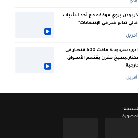
ر بودن يروي موقفه مع أحد الشباب
 قالي تبانو غير في الإنتخابات"
الوادي: بمردودية فاقت 600 قنطار في
كتار..بطيخ مقرن يقتحم الأسواق
ارجية
لنسخة
لمصورة