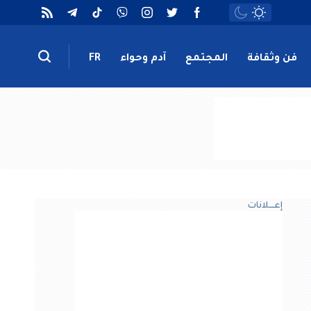
فن وثقافة
المجتمع
آدم وحواء
FR
إعــــلانات