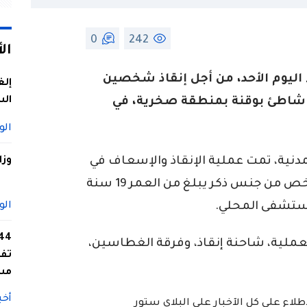
0
242
ال
اليوم الأحد، من أجل إنقاذ شخصين
إلغ
الس
 شاطئ بوقنة بمنطقة صخرية، في
الو
دنية، تمت عملية الإنقاذ والإسعاف في
وزا
ظروف حسنة. إذ قدمت الإسعافات لشخص من جنس ذكر يبلغ من العمر 19 سنة
لمستشفى المحلي.
الو
عملية، شاحنة إنقاذ، وفرقة الغطاسين،
تفا
مس
أخب