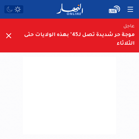
عاجل
موجة حر شديدة تصل لـ45° بهذه الولايات حتى
الثلاثاء