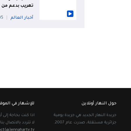
تهريب بدعم من 
أخبار العالم
05 أو
حول النهار أونلاين
للإشهار في الموق
جريدة النهار الجديد هي جريدة يومية
اذا كنت بحاجة إلى 
جزائرية مستقلة، صدرت عام 2007.
لا تتردد بالاتصال بنا 
act(@)ennahartv.tv