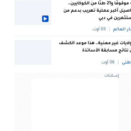
44 موقوفًا و21 طنًا من الكوكايين..
صيل أكبر عملية تهريب بدعم من
تثمرين في دبي
ار العالم
05 أوت
 ولايات غير معنية.. هذا موعد الكشف
نتائج مسابقة الأساتذة
طني
06 أوت
إعــــلانات