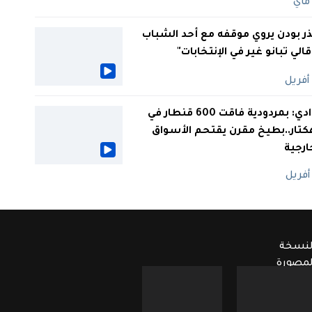
ر بودن يروي موقفه مع أحد الشباب
 قالي تبانو غير في الإنتخابات"
الوادي: بمردودية فاقت 600 قنطار في
كتار..بطيخ مقرن يقتحم الأسواق
ارجية
لنسخة
لمصورة