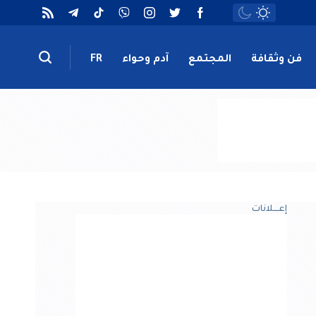
فن وثقافة
المجتمع
آدم وحواء
FR
إعــــلانات