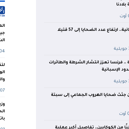
بلادنا
ت
الم
. ارتفاع عدد الضحايا إلى 57 قتيلا
جيش
ال
ة
04 أوت
. فرنسا تعزز انتشار الشرطة والطائرات
لتن
دود الإسبانية
الو
وا
ة
07 ماي
جثث ضحايا الهروب الجماعي إلى سبتة
وزي
ت
بات
موقوفًا و21 طنًا من الكوكايين.. تفاصيل أكبر عملية