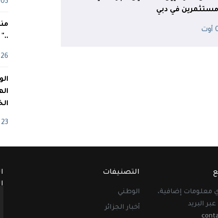
03 ماي
مستثمرين في دبي
منذ
ت
.."
26 أفريل
اله
الخ
23 أفريل
ع
التصنيفات
ا
ا
أي معلومات إضافية،
الوطني
عبر البريد
أخبار الجزائر
cont