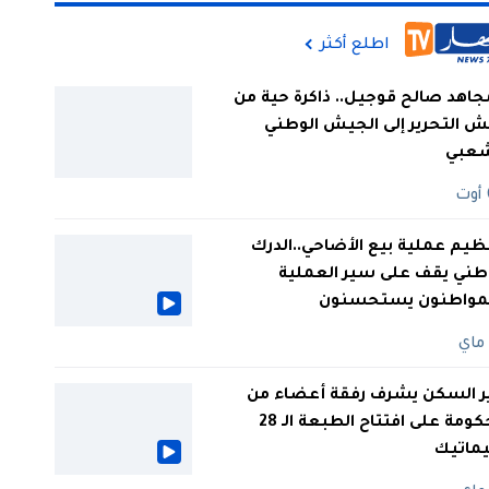
اطلع أكثر
جاهد صالح قوجيل.. ذاكرة حية من
 التحرير إلى الجيش الوطني
شعبي
ظيم عملية بيع الأضاحي..الدرك
طني يقف على سير العملية
لمواطنون يستحسنون
ر السكن يشرف رفقة أعضاء من
الحكومة على افتتاح الطبعة الـ 28
يماتيك