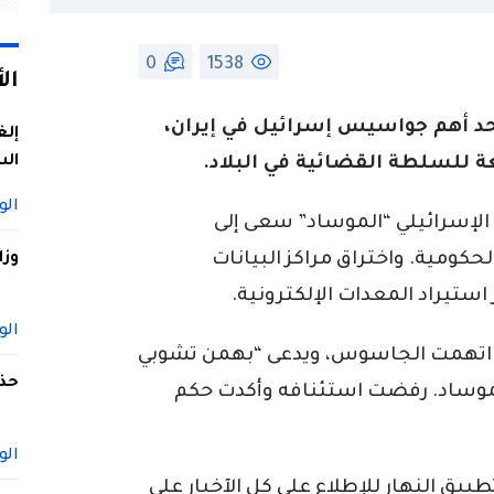
0
1538
ال
حد أهم جواسيس إسرائيل في إيران،
إلغ
الس
عة للسلطة القضائية في البلاد.
الو
 الإسرائيلي “الموساد” سعى إلى
كومية. واختراق مراكز البيانات
وزا
ستيراد المعدات الإلكترونية.
الو
تي اتهمت الجاسوس، ويدعى “بهمن تشوبي
حذف
موساد. رفضت استئنافه وأكدت حكم
الو
ق النهار للإطلاع على كل الآخبار على