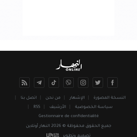
النسخة المصورة
الإشهار
من نحن
اتصل بنا
سياسة الخصوصية
الأرشيف
RSS
Gestionnaire de confidentialité
جميع
الحقوق
محفوظة © 2026 النهار أونلاين
تصميم وتطوير