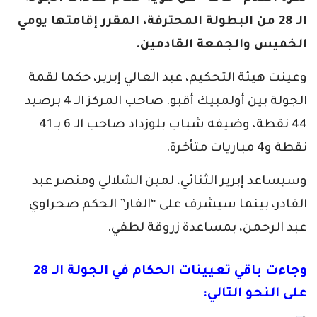
الـ 28 من البطولة المحترفة، المقرر إقامتها يومي
الخميس والجمعة القادمين.
وعينت هيئة التحكيم، عبد العالي إبرير، حكما لقمة
الجولة بين أولمبيك أقبو. صاحب المركز الـ 4 برصيد
44 نقطة، وضيفه شباب بلوزداد صاحب الـ 6 بـ 41
نقطة و4 مباريات متأخرة.
وسيساعد إبرير الثنائي، لمين الشلالي ومنصر عبد
القادر، بينما سيشرف على “الفار” الحكم صحراوي
عبد الرحمن، بمساعدة زروقة لطفي.
وجاءت باقي تعيينات الحكام في الجولة الـ 28
على النحو التالي: