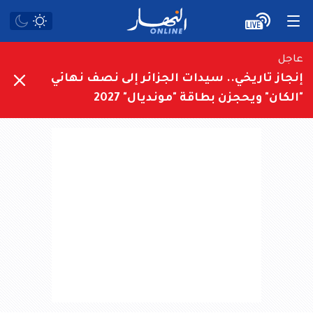
عاجل
إنجاز تاريخي.. سيدات الجزائر إلى نصف نهائي
"الكان" ويحجزن بطاقة "مونديال" 2027