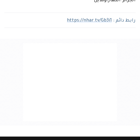
الجزائر-النهاراونلاين
رابط دائم :
https://nhar.tv/Gb3i1