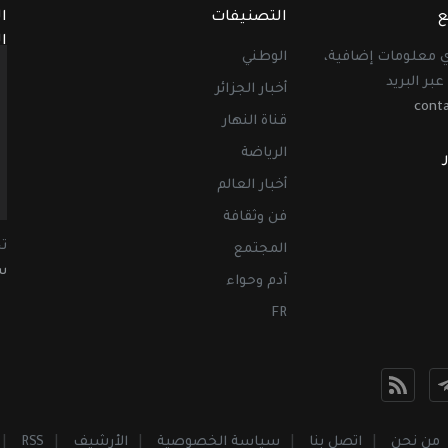
ع
التصنيفات
ا
ا
أي معلومات إضافية،
الوطني
عبر البريد
أخبار الجزائر
cont
قناة النهار
الرياضة
أخبار العالم
فن وثقافة
ت
المجتمع
سب
آدم وحواء
FR
من نحن
اتصل بنا
سياسة الخصوصية
الأرشيف
RSS