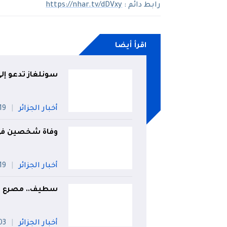
رابط دائم :
https://nhar.tv/dDVxy
اقرأ أيضا
سونلغاز تدعو إل
أخبار الجزائر
19 جويلي
وفاة شخصين في 
أخبار الجزائر
19 جويلي
سطيف.. مصرع 4 أطفال غرقاً داخل مجمع مائي بعين آزال
أخبار الجزائر
03 أو