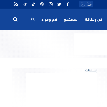
فن وثقافة
المجتمع
آدم وحواء
FR
إعــــلانات