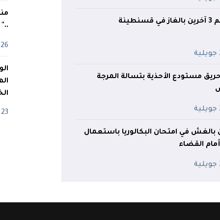
منذ
نطينة
.."
26 أفريل
ة
ريق مستودع الأحذية بتسالة المرجة
اله
الخ
ة
23 أفريل
 بالغش في امتحان البكالوريا باستعمال
مام القضاء
ة