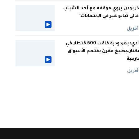
ر بودن يروي موقفه مع أحد الشباب
 قالي تبانو غير في الإنتخابات"
الوادي: بمردودية فاقت 600 قنطار في
كتار..بطيخ مقرن يقتحم الأسواق
ارجية