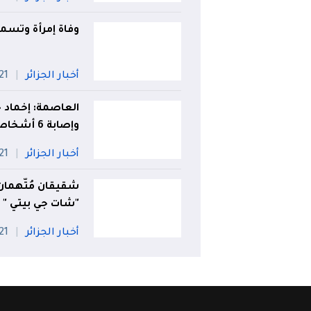
وفاة إمرأة وتسمم 3 آخرين بالغاز في قس
أخبار الجزائر
21 جويلي
العاصمة: إخماد ح
وإصابة 6 أشخاص
أخبار الجزائر
21 جويلي
شقيقان مُتّهمان
"شات جي بيتي " أ
أخبار الجزائر
21 جويلي