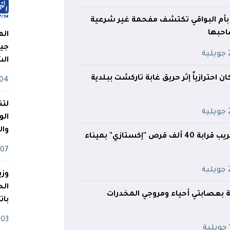
بأم البواقي تكتشف مفحمة غير شرعية
حبها
الم
جيش
ية
ال
 احترازياً إثر حريق غابة تاركشت ببلدية
04 أوت
لتن
ية
الو
وا
إحباط محاولة تهريب قرابة 40 ألف قرص "إكستازي" بميناء
07 ماي
ية
وزي
ة بعصابتي أحياء ومروجي المخدرات
بات
03 ماي
ة