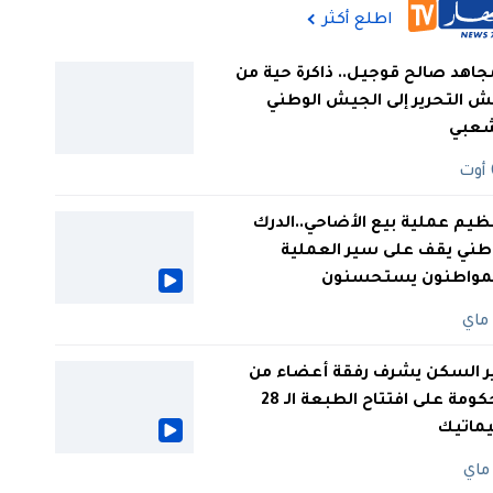
اطلع أكثر
جاهد صالح قوجيل.. ذاكرة حية من
 التحرير إلى الجيش الوطني
شعبي
ظيم عملية بيع الأضاحي..الدرك
طني يقف على سير العملية
لمواطنون يستحسنون
ر السكن يشرف رفقة أعضاء من
الحكومة على افتتاح الطبعة الـ 28
يماتيك