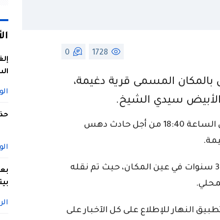
ال
0
1728
إلغ
الس
بالمكان المسمى قرية دغيمة،
الو
ة الأبيض سيدي الشيخ.
حذف
وحسب بيان للحماية المدنية تدخلت على الساعة 18:40 من أجل حادث دهس
مة.
الو
وخلّف الحادث وفاة طفل يبلغ من العمر 3 سنوات في عين المكان، حيث تم نقله
بعد
بيت
حلي.
الر
ق النهار للإطلاع على كل الآخبار على