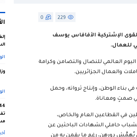
0
229
ال
القوى الإشتركية الأفافاس يوسف
إلغ
الس
ي للعمال.
الو
اليوم العالمي للنضال والتضامن وكرامة
املات والعمال الجزائريين.
وزا
 بناء الوطن، وإنتاج ثرواته، وحمل
الو
في صمتٍ ومعاناة.
تفا
لين في القطاعين العام والخاص،
مس
لشباب حاملي الشهادات الباحثين عن
أخب
 يُهمَّش دورهن، رغم ما يقمن به من