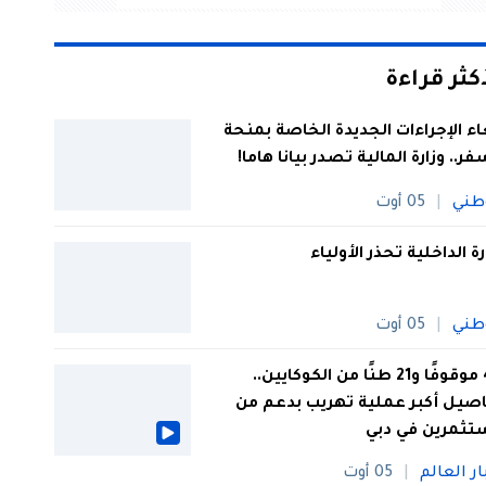
أكثر قراءة
اء الإجراءات الجديدة الخاصة بمنحة
فر.. وزارة المالية تصدر بيانا هاما!
طني
05 أوت
رة الداخلية تحذر الأولياء
طني
05 أوت
44 موقوفًا و21 طنًا من الكوكايين..
صيل أكبر عملية تهريب بدعم من
تثمرين في دبي
ار العالم
05 أوت