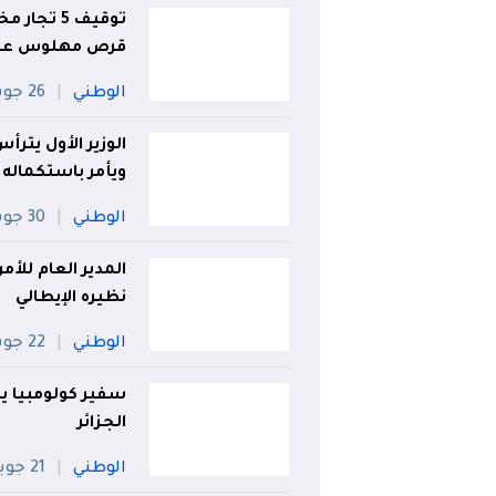
قرص مهلوس عبر 3 ولاي
الوطني
26 جويلية
الوزير الأول يتر
ويأمر باستكماله قبل 
الوطني
30 جويلية
المدير العام للأ
نظيره الإيطالي
الوطني
22 جويلية
سفير كولومبيا يش
الجزائر
الوطني
21 جويلية