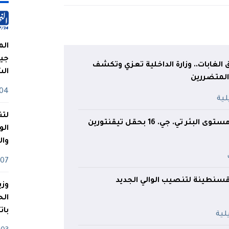
الم
جيش
ق الغابات.. وزارة الداخلية تعزي وتكشف
ال
المتضررين
04 أوت
لتن
بئر تي. جي. 16 بحقل تيقنتورين
الو
وا
07 ماي
 قسنطينة لتنصيب الوالي الجديد
وزي
بات