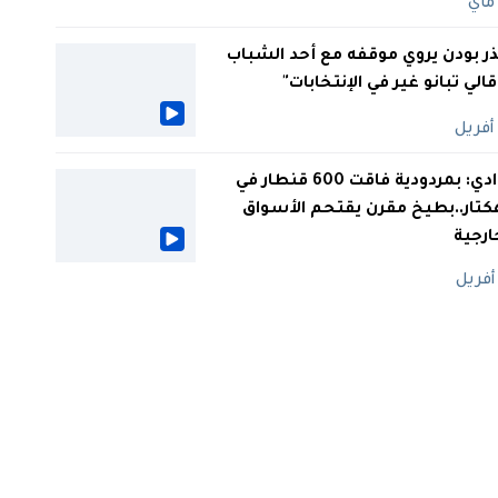
ر بودن يروي موقفه مع أحد الشباب
 قالي تبانو غير في الإنتخابات"
الوادي: بمردودية فاقت 600 قنطار في
كتار..بطيخ مقرن يقتحم الأسواق
ارجية