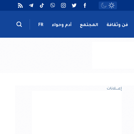
فن وثقافة
المجتمع
آدم وحواء
FR
إعــــلانات