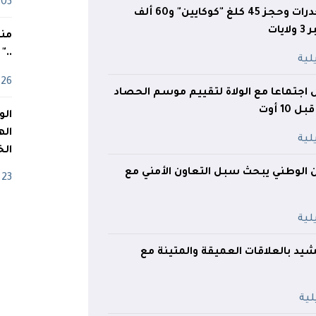
03 ماي
توقيف 5 تجار مخدرات وحجز 45 كلغ "كوكايين" و60 ألف
ات
منذ
.."
26 أفريل
أس اجتماعا مع الولاة لتقييم موسم الحصاد
10 أوت
اله
الخ
من الوطني يبحث سبل التعاون الأمني مع
23 أفريل
يد بالعلاقات العميقة والمتينة مع