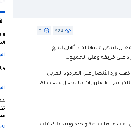
ال
0
924
إلغ
الس
نى، انتهى عليها لقاء أهلي البرج
الو
 على فريقه وعلى الجميع…
وزا
ب ورد الأنصار على المردود الهزيل
والنتيجة السلبية برشق أرضية الميدان بالكراسي والقارورات ما يجعل ملعب 20
الو
تفا
مس
لي لعب منها ساعة واحدة وبعد ذلك غاب
أخب