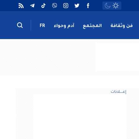
فن وثقافة
المجتمع
آدم وحواء
FR
إعــــلانات