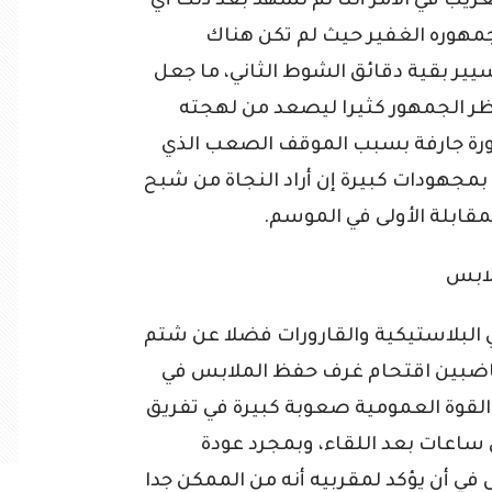
غريب في الأمر أننا لم نشهد بعد ذلك أي
مهوره الغفير حيث لم تكن هناك
يير بقية دقائق الشوط الثاني، ما جعل
نتظر الجمهور كثيرا ليصعد من لهجته
ثورة جارفة بسبب الموقف الصعب الذي
 بمجهودات كبيرة إن أراد النجاة من شبح
لمقابلة الأولى في الموسم.
لابس
 البلاستيكية والقارورات فضلا عن شتم
اضبين اقتحام غرف حفظ الملابس في
 القوة العمومية صعوبة كبيرة في تفريق
 ساعات بعد اللقاء، وبمجرد عودة
 في أن يؤكد لمقربيه أنه من الممكن جدا