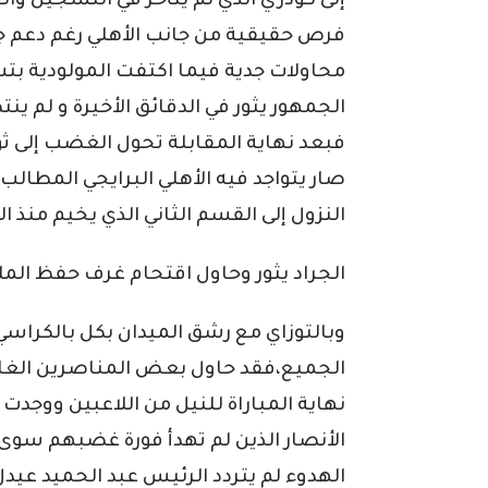
إلى كودري الذي لم يتأخر في التسجيل وال
فرص حقيقية من جانب الأهلي رغم دعم ج
محاولات جدية فيما اكتفت المولودية بتس
الجمهور يثور في الدقائق الأخيرة و لم ي
فبعد نهاية المقابلة تحول الغضب إلى 
صار يتواجد فيه الأهلي البرايجي المطالب
النزول إلى القسم الثاني الذي يخيم منذ ا
الجراد يثور وحاول اقتحام غرف حفظ الم
وبالتوزاي مع رشق الميدان بكل بالكراسي
الجميع،فقد حاول بعض المناصرين الغ
نهاية المباراة للنيل من اللاعبين ووجدت
الأنصار الذين لم تهدأ فورة غضبهم سوى
الهدوء لم يتردد الرئيس عبد الحميد عيدل