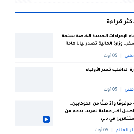
أكثر قراءة
اء الإجراءات الجديدة الخاصة بمنحة
فر.. وزارة المالية تصدر بيانا هاما!
طني
05 أوت
رة الداخلية تحذر الأولياء
طني
05 أوت
44 موقوفًا و21 طنًا من الكوكايين..
صيل أكبر عملية تهريب بدعم من
تثمرين في دبي
ار العالم
05 أوت