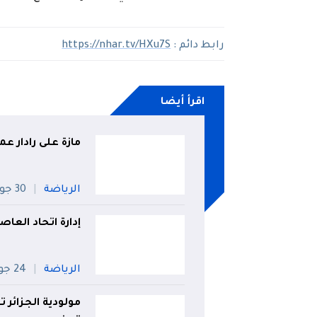
رابط دائم :
https://nhar.tv/HXu7S
اقرأ أيضا
مازة على رادار عمل
الرياضة
30 جويلية
إدارة اتحاد العا
الرياضة
24 جويلية
مولودية الجزائر ت