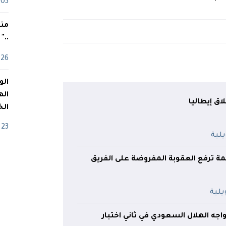
03 ماي
منذ
.."
26 أفريل
اله
اق إيطاليا
الخ
23 أفريل
صمة ترفع العقوبة المفروضة على الفريق
واجه الهلال السعودي في ثاني اختبار