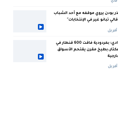
ر بودن يروي موقفه مع أحد الشباب
 قالي تبانو غير في الإنتخابات"
الوادي: بمردودية فاقت 600 قنطار في
كتار..بطيخ مقرن يقتحم الأسواق
ارجية