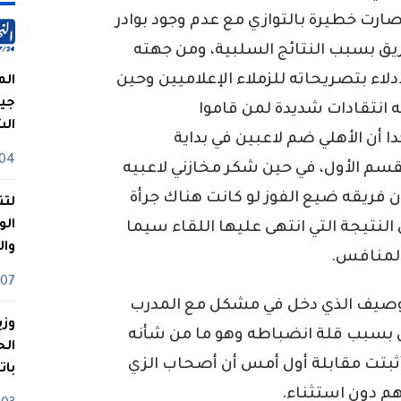
ارت خطيرة بالتوازي مع عدم وجود بوادر
يق بسبب النتائج السلبية، ومن جهته
لاء بتصريحاته للزملاء الإعلاميين وحين
الم
جيش
انتقادات شديدة لمن قاموا
ال
 أن الأهلي ضم لاعبين في بداية
04 أوت
م الأول، في حين شكر مخازني لاعبيه
أن فريقه ضيع الفوز لو كانت هناك جرأة
لتن
الو
لنتيجة التي انتهى عليها اللقاء سيما
وا
المنافس.
07 ماي
لوصيف الذي دخل في مشكل مع المدرب
وزي
بسبب قلة انضباطه وهو ما من شأنه
ثبتت مقابلة أول أمس أن أصحاب الزي
بات
هم دون استثناء.