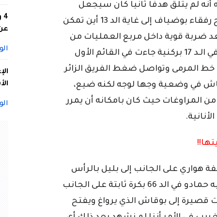
ه لم يتلق هدفا ثانيا كان سيجعل
4
الكارثة أكبر، وكانت بداية المواجهة لصالح رفقاء بوضياف إلى غاية الد 13 أين تمكن
عن 
عد ضربة قوية داخل مربع العمليات من
الو
أن يصل إلى شباك وامان ليرد عليه باجي في الـد 17 بركنية جاءت في القائم الأول
 خط المرمى وتواصل ضغط الفريق الزائر
الإ
الأ
باتجاه بوقاش في وضعية وجها لوجه لكنه ضيع،
ن المراوغات حيث كان بامكانه أن يمرر
الو
أنانية.
ها!!
 الثاني سجلنا في الد 51 مخالفة هواري على الجانب إلى بليل بالرأس
لتجد كرة هذا الأخبر الحارس وامان، رد عليه حمادو في الد 66 بكرة ثابتة على الجانب
ت قصيرة إلى بوقاش الذي يرواغ ويفتح