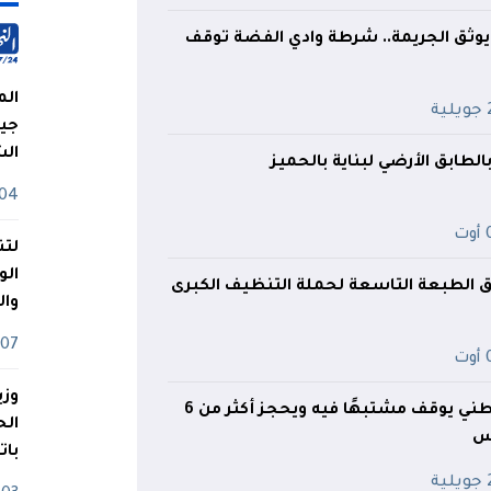
 يوثق الجريمة.. شرطة وادي الفضة توقف
الم
ية
جيش
ال
الطابق الأرضي لبناية بالحميز
04 أوت
ت
لتن
الو
لق الطبعة التاسعة لحملة التنظيف الكبرى
وا
07 ماي
ت
وزي
تبسة.. الدرك الوطني يوقف مشتبهًا فيه ويحجز أكثر من 6
س
بات
ية