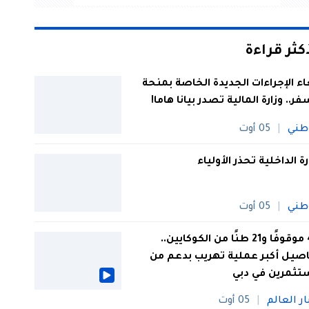
أكثر قراءة
اء الإجراءات الجديدة الخاصة بمنحة
فر.. وزارة المالية تصدر بيانا هاما!
طني
05 أوت
رة الداخلية تحذر الأولياء
طني
05 أوت
44 موقوفًا و21 طنًا من الكوكايين..
صيل أكبر عملية تهريب بدعم من
تثمرين في دبي
ار العالم
05 أوت