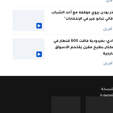
ر بودن يروي موقفه مع أحد الشباب
 قالي تبانو غير في الإنتخابات"
الوادي: بمردودية فاقت 600 قنطار في
كتار..بطيخ مقرن يقتحم الأسواق
ارجية
لنسخة
لمصورة