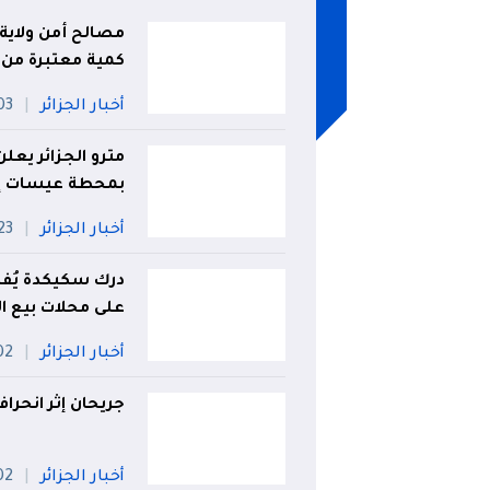
مصالح أمن ولاية
كمية معتبرة من 
أخبار الجزائر
03 أو
مترو الجزائر يعل
بمحطة عيسات إد
أخبار الجزائر
23 جويلي
درك سكيكدة يُفك
على محلات بيع ا
أخبار الجزائر
02 أو
جريحان إثر انحرا
أخبار الجزائر
02 أو