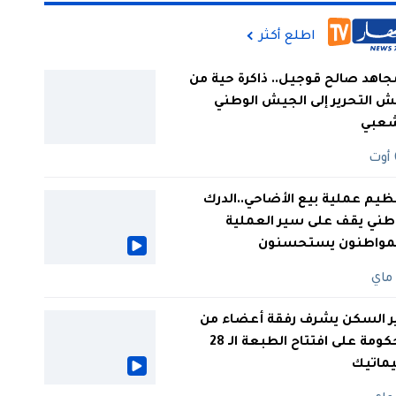
اطلع أكثر
جاهد صالح قوجيل.. ذاكرة حية من
 التحرير إلى الجيش الوطني
شعبي
ظيم عملية بيع الأضاحي..الدرك
طني يقف على سير العملية
لمواطنون يستحسنون
ر السكن يشرف رفقة أعضاء من
الحكومة على افتتاح الطبعة الـ 28
يماتيك