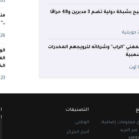
03 ماي
دولية تضم 3 مدبرين و48 حراڨا
منذ
.."
ية
26 أفريل
مغني "الراب" وشركائه لترويجهم المخدرات
شعبية
اله
الخ
ت
23 أفريل
ع
التصنيفات
ا
ا
أي معلومات إضافية،
الوطني
عبر البريد
أخبار الجزائر
cont