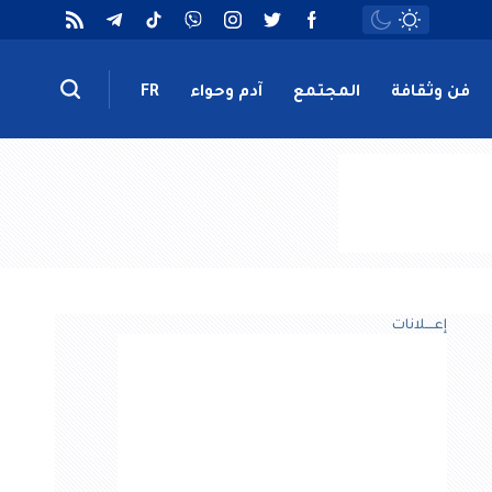
فن وثقافة
المجتمع
آدم وحواء
FR
إعــــلانات