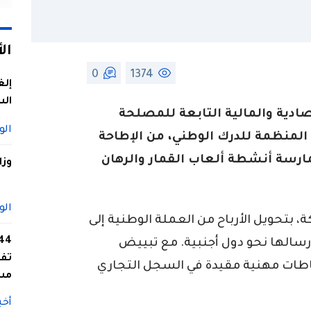
ال
0
1374
إلغ
الس
دية والمالية التابعة للمصلحة
الو
 المنظمة للدرك الوطني، من الإطاحة
ارسة أنشطة ألعاب القمار والرهان
وزا
الو
بتحويل الأرباح من العملة الوطنية إلى
رسالها نحو دول أجنبية. مع تبييض
تفا
طات مهنية مقيدة في السجل التجاري
مس
أخب