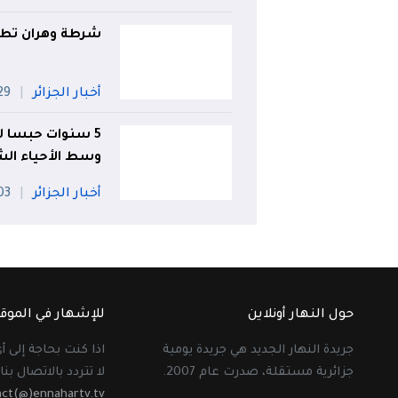
شرطة وهران تطيح بشبكة 
أخبار الجزائر
29 جويل
5 سنوات حبسا ل
وسط الأحياء ال
أخبار الجزائر
03 أو
حول النهار أونلاين
للإشهار في الموق
جريدة النهار الجديد هي جريدة يومية
اذا كنت بحاجة إلى 
جزائرية مستقلة، صدرت عام 2007.
لا تتردد بالاتصال بنا 
act(@)ennahartv.tv