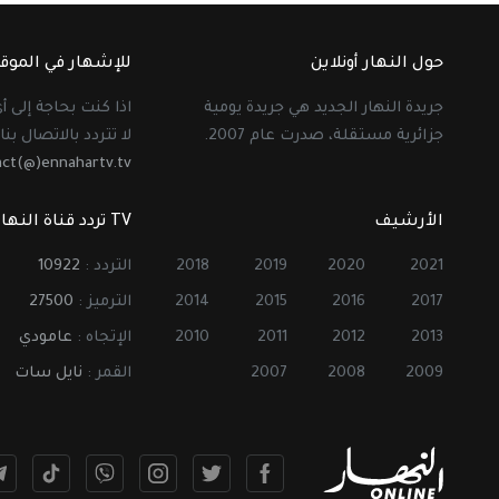
حول النهار أونلاين
للإشهار في الموق
جريدة النهار الجديد هي جريدة يومية
اذا كنت بحاجة إلى 
جزائرية مستقلة، صدرت عام 2007.
لا تتردد بالاتصال بنا 
act(@)ennahartv.tv
الأرشيف
TV تردد قناة النهار
2021
2020
2019
2018
التردد :
10922
2017
2016
2015
2014
الترميز :
27500
2013
2012
2011
2010
الإتجاه :
عامودي
2009
2008
2007
القمر :
نايل سات