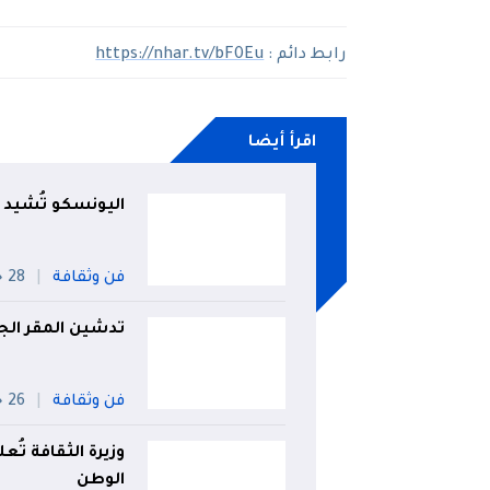
رابط دائم :
https://nhar.tv/bF0Eu
اقرأ أيضا
اليونسكو تُشيد ب
فن وثقافة
28 جويلية
تدشين المقر الج
فن وثقافة
26 جويلية
وزيرة الثقافة تُ
الوطن