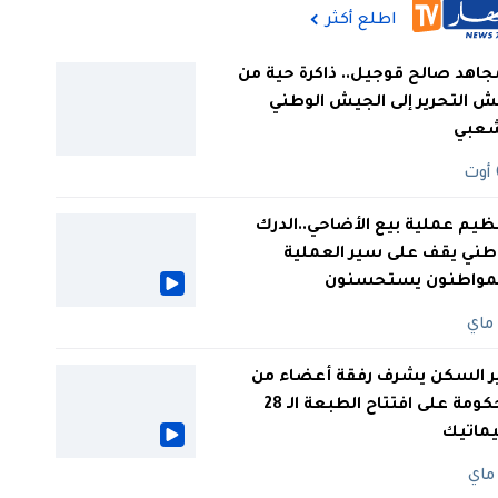
اطلع أكثر
جاهد صالح قوجيل.. ذاكرة حية من
 التحرير إلى الجيش الوطني
شعبي
ظيم عملية بيع الأضاحي..الدرك
طني يقف على سير العملية
لمواطنون يستحسنون
ر السكن يشرف رفقة أعضاء من
الحكومة على افتتاح الطبعة الـ 28
يماتيك