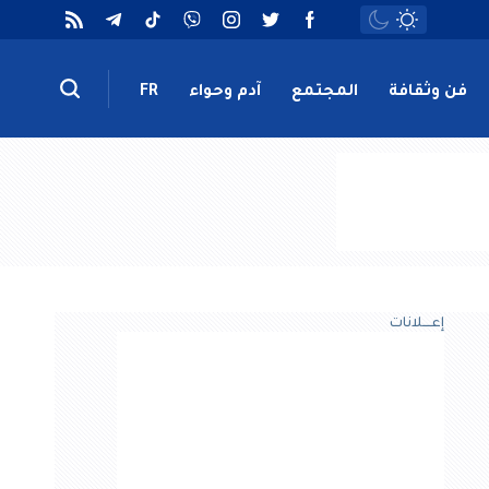
فن وثقافة
المجتمع
آدم وحواء
FR
إعــــلانات