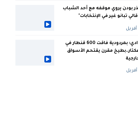
ر بودن يروي موقفه مع أحد الشباب
 قالي تبانو غير في الإنتخابات"
الوادي: بمردودية فاقت 600 قنطار في
كتار..بطيخ مقرن يقتحم الأسواق
ارجية