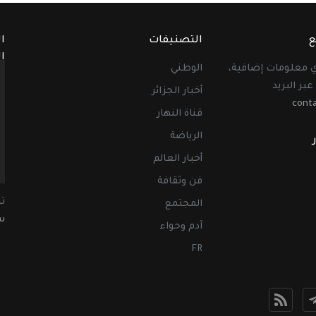
ع
التصنيفات
ا
ا
أي معلومات إضافية،
الوطني
عبر البريد
أخبار الجزائر
cont
قناة النهار
الرياضة
أخبار العالم
فن وثقافة
ت
المجتمع
سب
آدم وحواء
FR