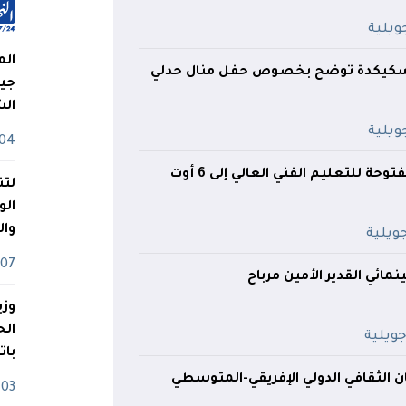
الم
 بسكيكدة توضح بخصوص حفل منال حدلي
جيش
ال
04 أوت
تمديد الأبواب المفتوحة للتعليم الفني العالي إلى 6 أوت
لتن
الو
وا
07 ماي
مائي القدير الأمين مرباح
وزي
بات
الثقافي الدولي الإفريقي-المتوسطي
03 ماي