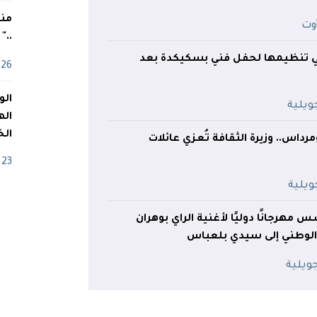
منذ
.."
نفي تنظيمها لحفل فني بسكيكدة بعد
26 أفريل
اله
الخ
رداس.. وزيرة الثقافة تُعزي عائلات
23 أفريل
س مهرجانًا دوليًا لأغنية الراي بوهران
الوطني إلى سيدي بلعباس