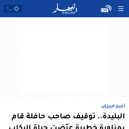
أخبار الجزائر
البليدة.. توقيف صاحب حافلة قام
بمناورة خطيرة عرّضت حياة الركاب