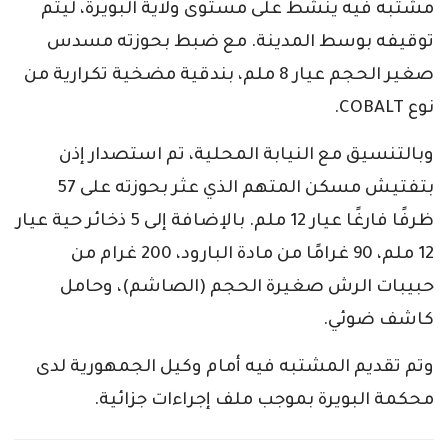
مشتبه فيه ينشط على مستوى ولاية البويرة، ليتم
توقيفه بوسط المدينة. مع ضبط بحوزته مسدس
صغير الحجم عيار 8 ملم، بندقية مضخية تكرارية من
نوع COBALT.
وبالتنسيق مع النيابة المحلية، تم استصدار إذن
بتفتيش مسكن المتهم الذي عثر بحوزته على 57
ظرفًا فارغًا عيار 12 ملم. بالإضافة إلى 5 ذخائر حية عيار
12 ملم، 90 غرامًا من مادة البارود، 200 غرام من
حبيبات الرش صغيرة الحجم (الصاشم)، وحامل
كاشف ضوئي.
وتم تقديم المشتبه فيه أمام وكيل الجمهورية لدى
محكمة البويرة بموجب ملف إجراءات جزائية.