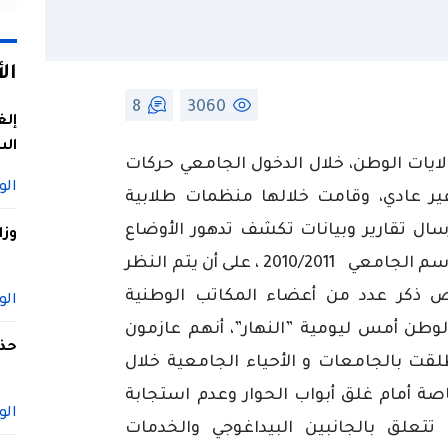
ال
8
3060
إلغ
الس
لايات
الوطن،
خلال
الدخول
الجامعي
حركات
الو
ير
عادي،
وقامت
خلالها
منظمات
طلابية
سال
تقارير
وبيانات
تكشف
تدهور
الأوضاع
وزا
سم
الجامعي
2011
/
2010
،
على
أن
يتم
النظر
ص
ذكر
عدد
من
أعضاء
المكاتب
الوطنية
الو
لوطن
أمس
ليومية
”
النهار
”
،
أنهم
عازمون
حذف
لقت
بالجامعات
و
الأحياء
الجامعية
خلال
صة
أمام
غلق
أبواب
الحوار
وعدم
استجابة
الو
تتعلق
بالجانبين
البيداغوجي
والخدمات