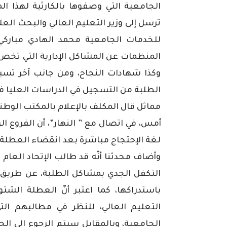
الجامعية
التي
وصفوها
بالكارثية
لهذا
ال
ترسل
إلى
وزير
التعليم
العالي
والبحث
العل
للخدمات
الجامعية
محمد
الهادي
مباركي،
المنظمات
عن
المشاكل
الإدارية
التي
تخص
وكذا
شهادات
النجاح،
ومن
جانب
آخر
تسب
الطلبة
من
التسجيل
في
الدراسات
العليا
ف
مماثل
قال
المكلف
بالإعلام
بالمكتب
الوطن
أمس،
في
اتصال
مع
”
النهار
”
،
أن
الفروع
الو
لغة
الإحتجاج
مباشرة
بعد
انقضاء
العطلة
وأضاف
محدثنا
أنّه
قد
طالب
الإتحاد
العام
ا
التكفل
الجدي
بمشاكل
الطلبة،
عن
طريق
باستدراكها،
كما
اعتبر
أنّ
العطلة
الشتو
التعليم
العالي،
للنظر
في
مطالبهم
الت
الجامعية،
وبالمقابل
سيتم
الرجوع
إلى
الح