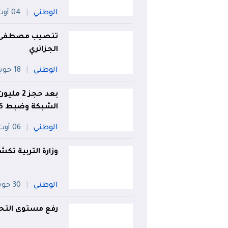
الوطني
04 أوت
تنصيب مصطفى بن
الجزائري
الوطني
18 جويلية
بعد حجز 
الشبكة وضبط 8.5 مليار سنتيم بالعاصمة
الوطني
06 أوت
وزارة التربية ت
الوطني
30 جويلية
رفع مستوى التحذير.. در