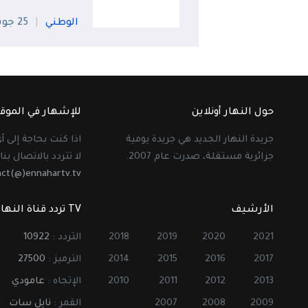
الوطني
25 جويلية
حول النهار أونلاين
للإشهار في الموق
جريدة النهار الجديد هي جريدة يومية
اذا كنت بحاجة إلى 
جزائرية مستقلة، صدرت عام 2007.
لا تتردد بالاتصال بنا 
act(@)ennahartv.tv
الأرشيف
TV تردد قناة النهار
2021
2020
2019
2018
التردد :
10922
2017
2016
2015
2014
الترميز :
27500
2013
2012
2011
2010
الإتجاه :
عامودي
2009
2008
2007
القمر :
نايل سات