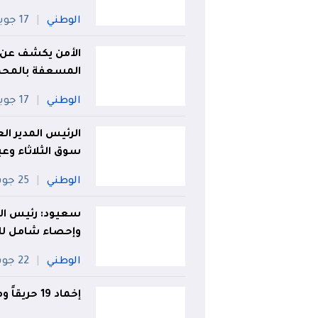
الوطني
17 جويلية
الأمن يكشف عن 
المسعفة بالمحم
الوطني
17 جويلية
الرئيس المدير ال
سوق الثلاثاء وع
الوطني
25 جويلية
سعيود: رئيس الج
وإحصاء شامل للأ
الوطني
22 جويلية
إخماد 19 حريقاً ومواصلة مكافحة 12 بؤرة بتدخل جوي وبري