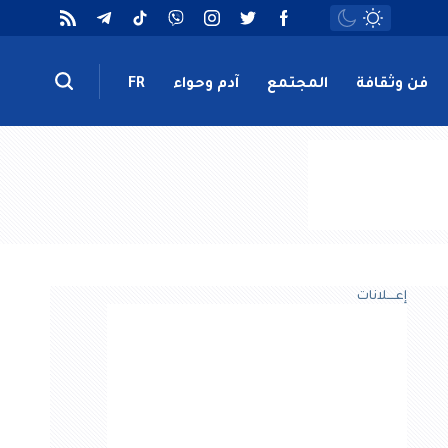
فن وثقافة
المجتمع
آدم وحواء
FR
إعــــلانات