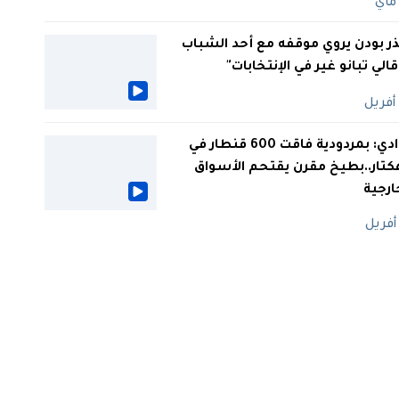
ر بودن يروي موقفه مع أحد الشباب
 قالي تبانو غير في الإنتخابات"
الوادي: بمردودية فاقت 600 قنطار في
كتار..بطيخ مقرن يقتحم الأسواق
ارجية