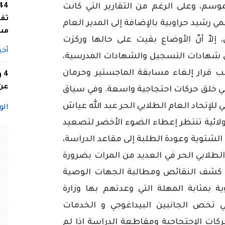
موسم،
وعلى
الرغم
من
التقارير
التي
كانت
تفا
مي
رشيد
حراوبية
بالإضافة
إلى
المدير
العام
مس
إلاّ
أنّ
الأوضاع
بقيت
على
حالها
وركزت
أخب
شهادات
التسجيل
والشهادات
المدرسية،
ب
قرار
إلغاء
مسابقة
الماجستير
وحرمان
4
عن 
ي
خلق
حركات
احتجاجية
واسعة
.
وفي
سياق
ي
للإتحاد
العام
الطلابي
الحر
عبد
الله
عياش
الو
لائية
تنتظر
إعطاء
الضوء
الأخضر
لتصعيد
الشتوية
وعودة
الطلبة
إلى
مقاعد
الدراسة،
لطلابي
الحر
في
العديد
من
المرات
بضرورة
كشف
النقائص
ومطالبة
الجهات
الوصية
ية
بمثابة
المهلة
التي
وعدتهم
بها
وزارة
ي
تخص
الجانبين
البيداغوجي
و
الخدمات
ركات
الإحتجاجية
ومقاطعة
الدراسة
إذا
لم