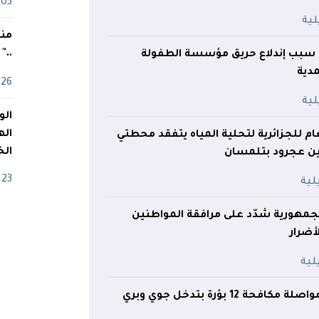
03 ماي
منذ
.."
سبب إندلاع حريق مؤسسة الطفولة
دية
26 أفريل
اله
عام للجزائرية لتحلية المياه يتفقد محطتي
الخ
ين عجرود بتلمسان
23 أفريل
مهورية شدّد على مرافقة المواطنين
ضرار