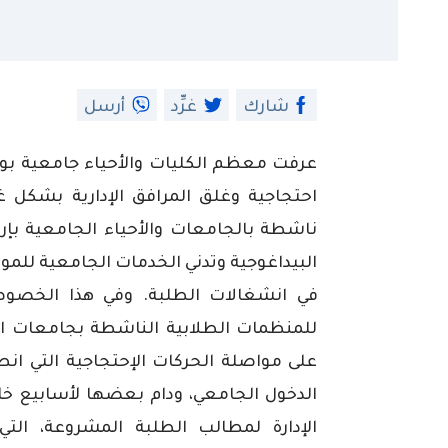
شارك
غرِّد
أرسل
عرفت
معظم
الكليات
والأحياء
جامعية
بو
احتجاجية
وغلق
المرافق
الإدارية
بشكل
غ
ناشطة
بالجامعات
والأحياء
الجامعية
بإر
البيداغوجية
وتدني
الخدمات
الجامعية
للمو
في
انشغالات
الطلبة
.
وفي
هذا
الخصو
للمنظمات
الطلابية
الناشطة
بجامعات
ا
على
مواصلة
الحركات
الإحتجاجية
التي
انط
الدخول
الجامعي،
ودام
بعضها
لأسابيع
خا
الإدارة
لمطالب
الطلبة
المشروعة،
التي