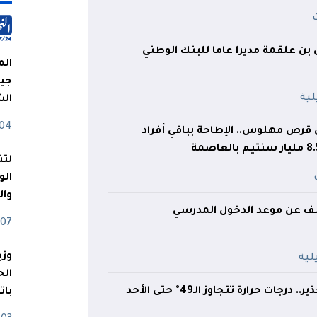
 علقمة مديرا عاما للبنك الوطني
الم
جيش
ال
04 أوت
2 مليون قرص مهلوس.. الإطاحة بباقي أفراد
لتن
الو
وا
كشف عن موعد الدخول المدرسي
07 ماي
وزي
جات حرارة تتجاوز الـ49° حتى الأحد
بات