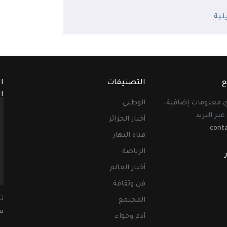
ع
التصنيفات
ا
ا
أي معلومات إضافية،
الوطني
عبر البريد
أخبار الجزائر
cont
قناة النهار
الرياضة
أخبار العالم
فن وثقافة
ت
المجتمع
سب
آدم وحواء