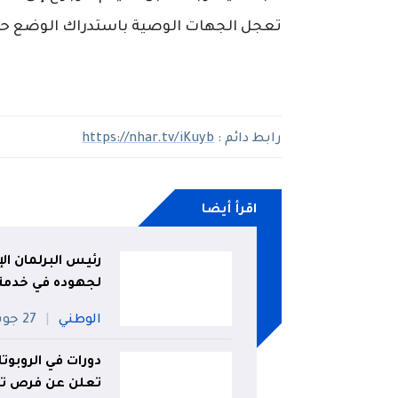
تعجل
الجهات
الوصية
باستدراك
الوضع
ح
رابط دائم :
https://nhar.tv/iKuyb
اقرأ أيضا
رئيس البرلمان الإ
لجهوده في خدمة ا
الوطني
27 جويلية
دورات في الروبوتا
تعلن عن فرص تكو