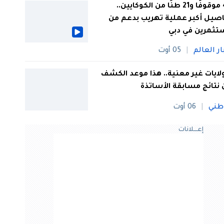
44 موقوفًا و21 طنًا من الكوكايين..
صيل أكبر عملية تهريب بدعم من
تثمرين في دبي
ار العالم
05 أوت
 ولايات غير معنية.. هذا موعد الكشف
نتائج مسابقة الأساتذة
طني
06 أوت
إعــــلانات