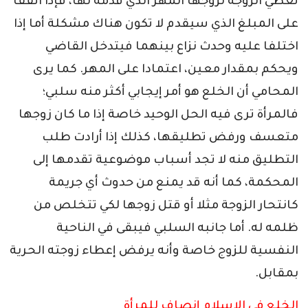
تعطي الزوجة لزوجها المهر الذي قدمه لها، فإذا اتفقا
على المبلغ الذي سيقدم لا تكون هناك مشكلة أما إذا
اختلفا عليه وحدث نزاع بينهما فيتدخل القاضي
ويحكم بمقدار معين، اعتمادا على المهر. كما يرى
المحامي أن الخلع هو أمر إيجابي أكثر منه سلبي؛
فالمرأة ترى فيه الحل الوحيد خاصة إذا ما كان زوجها
متعسف ورفض تطليقها، كذلك إذا أرادت طلب
التطليق منه لا تجد أسباب موضوعية تقدمها إلى
المحكمة، كما أنه قد يمنع من حدوث أي جريمة
كانتحار الزوجة مثلا أو قتل زوجها لكي تتخلص من
ظلمه له. أما جانبه السلبي فيبقى في الناحية
النفسية للزوج خاصة وأنه يرفض إعطاء زوجته الحرية
بمقابل.
الخلع في الإسلام إنصاف للمرأة