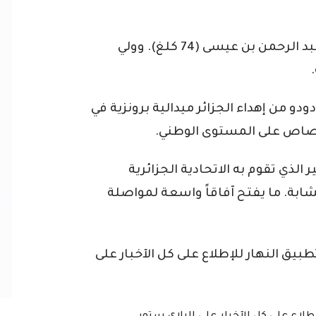
وتتويج كل من أسامة لعريبي (65 كلغ)، عبد الرحمن بن عيسى (74 كلغ). وولي
و من إهداء الجزائر ميدالية برونزية في
الذي تقوم به الاتحادية الجزائرية
بة. ما يفتح آفاقاً واسعة لمواصلة
ق النهار للإطلاع على كل الآخبار على