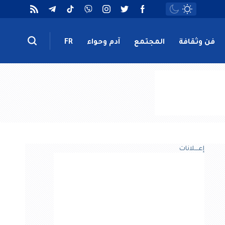
فن وثقافة
المجتمع
آدم وحواء
FR
إعــــلانات