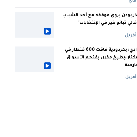
ر بودن يروي موقفه مع أحد الشباب
 قالي تبانو غير في الإنتخابات"
الوادي: بمردودية فاقت 600 قنطار في
كتار..بطيخ مقرن يقتحم الأسواق
ارجية