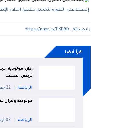
إضغط على الصورة لتحميل تطبيق النهار للإطلاع
رابط دائم :
https://nhar.tv/FXD9D
اقرأ أيضا
إدارة مولودية الج
تربص النمسا
الرياضة
22 جويلية
مولودية وهران تع
الرياضة
02 أوت