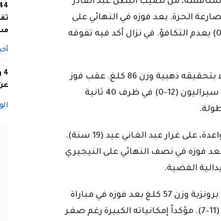
ن المنافسة، من نصيب البطل عبد القادر
بية وزن 79 كلغ في المصارعة الحرة. بعد فوزه في النهائي على
تفا
مس
المصري عبد الهادي بنتيجة عريضة (10-0) بعدم التكافؤ. في نزال أكد فيه تفوقه
أخب
4
من جهته، خطف فاتح بن فرج الله الأضواء بتحقيقه ذهبية وزن 86 كلغ. عقب فوز
عن 
سريع ومقنع في النهائي على مصارع من سيراليون (12-0) في ظرف 40 ثانية
الو
طولة.
كما عرفت المنافسة بروز أسماء شابة واعدة، على غرار عبد الغاني عيد (19 سنة).
ببلوغه النهائي في وزن 61 كلغ بعد فوزه في نصف النهائي على النيجيري
وتألق معاذ شيباني (18 سنة)، الذي افتك برونزية وزن 57 كلغ بعد فوزه في مباراة
الترتيب على المصري علاء السيد بنتيجة (11-7). مؤكداً إمكانياته الكبيرة رغم صغر