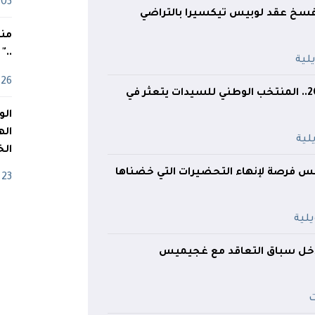
03 ماي
فسخ عقد لوبيس تيكسيرا بالتراضي
منذ
.."
26 أفريل
كأس إفريقيا 2026.. المنتخب الوطني للسيدات يتعثر في
اله
الخ
نس فرصة لإنهاء التحضيرات التي خضناها
23 أفريل
خل سباق التعاقد مع غجيميس