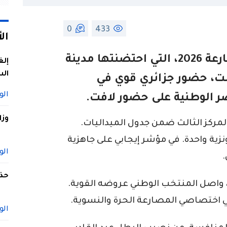
0
433
ال
شهدت البطولة الإفريقية للمصارعة 2026، التي احتضنتها مدينة
إلغ
الس
ت، حضور جزائري قوي في
الو
 الوطنية على حضور لافت.
وزا
لمركز الثالث ضمن جدول الميداليات.
ت، 7 فضيات، وبرونزية واحدة. في مؤشر إيجابي على جاهزية
الو
حذف
ير، واصل المنتخب الوطني عروضه القوية.
ي اختصاصي المصارعة الحرة والنسوية.
الو