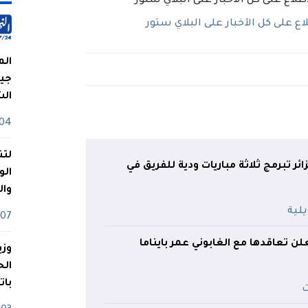
 على كل الآخبار على البلاي ستور
الم
جيش
ال
04 أوت
لتن
زائر تبرمج ثلاثة مباريات ودية للفريق في
الو
وا
07 ماي
لن تعاقدها مع الغابوني عمر بايناما
وزي
بات