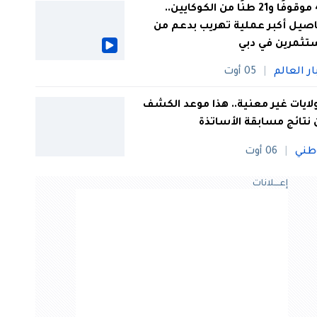
44 موقوفًا و21 طنًا من الكوكايين..
صيل أكبر عملية تهريب بدعم من
تثمرين في دبي
ار العالم
05 أوت
 ولايات غير معنية.. هذا موعد الكشف
نتائج مسابقة الأساتذة
طني
06 أوت
إعــــلانات