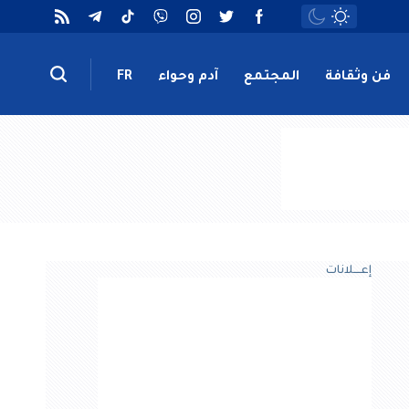
فن وثقافة
المجتمع
آدم وحواء
FR
إعــــلانات