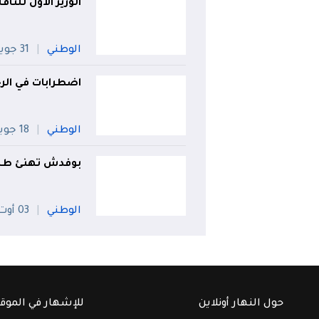
الوزير الأول للنا
الوطني
31 جويلية
اضطرابات في الرح
الوطني
18 جويلية
بوفدش تهنئ طلبة
الوطني
03 أوت
حول النهار أونلاين
للإشهار في الموق