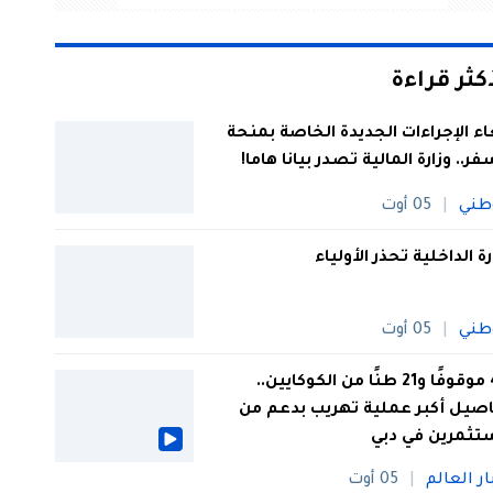
أكثر قراءة
اء الإجراءات الجديدة الخاصة بمنحة
فر.. وزارة المالية تصدر بيانا هاما!
طني
05 أوت
رة الداخلية تحذر الأولياء
طني
05 أوت
44 موقوفًا و21 طنًا من الكوكايين..
صيل أكبر عملية تهريب بدعم من
تثمرين في دبي
ار العالم
05 أوت