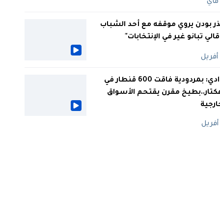
ر بودن يروي موقفه مع أحد الشباب
 قالي تبانو غير في الإنتخابات"
الوادي: بمردودية فاقت 600 قنطار في
كتار..بطيخ مقرن يقتحم الأسواق
ارجية