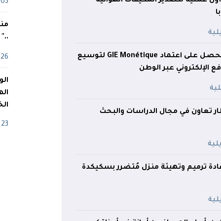
ول عملية لتصدير المكيفات الهوائية
03 ماي
ا
منذ
.."
مؤسسة ENIE تتحصل على اعتماد GIE Monétique لتوسيع
26 أفريل
ع الإلكتروني عبر الوطن
اله
الخ
ار تعاون في مجال الدراسات والبحث
23 أفريل
إعادة ترميم وتهيئة منزل مُتضرر بسكيكدة