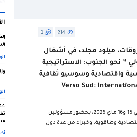
ال
0
214
إلغ
الس
روقات، ميلود مجلد، في أشغال
الو
لي ” نحو الجنوب: الاستراتيجية
وزا
سية واقتصادية وسوسيو ثقافية
دة في منطقة المتوسط ” Verso Sud: International
الو
والمنعقد بمدينة سورينتو الإيطالية يومي 15 و16 ماي 2026، بحضور مسؤولين
تفا
مس
ادية وطاقوية، وخبراء من عدة دول
أخب