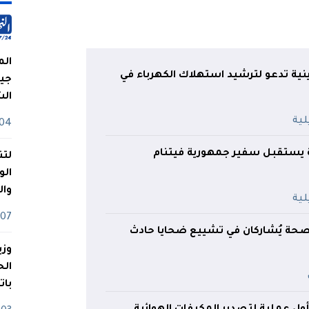
الم
ينية تدعو لترشيد استهلاك الكهرباء في
جيش
ال
04 أوت
 يستقبل سفير جمهورية فيتنام
لتن
الو
وا
07 ماي
الصحة يُشاركان في تشييع ضحايا حادث
وزي
بات