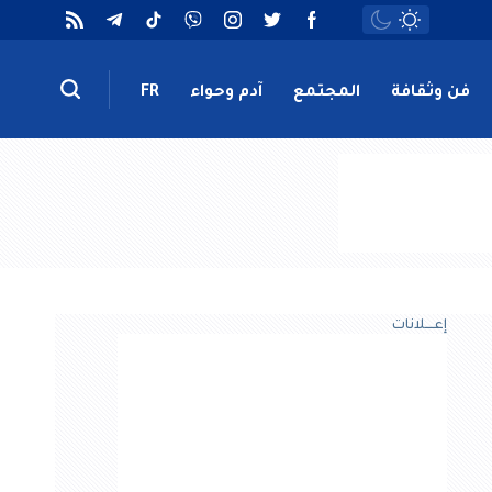
فن وثقافة
المجتمع
آدم وحواء
FR
إعــــلانات