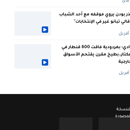
ر بودن يروي موقفه مع أحد الشباب
 قالي تبانو غير في الإنتخابات"
الوادي: بمردودية فاقت 600 قنطار في
كتار..بطيخ مقرن يقتحم الأسواق
ارجية
لنسخة
لمصورة