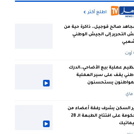
اطلع أكثر
جاهد صالح قوجيل.. ذاكرة حية من
 التحرير إلى الجيش الوطني
شعبي
ظيم عملية بيع الأضاحي..الدرك
طني يقف على سير العملية
لمواطنون يستحسنون
ر السكن يشرف رفقة أعضاء من
الحكومة على افتتاح الطبعة الـ 28
يماتيك