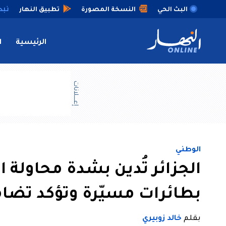
البث الحي
النسخة المصورة
تطبيق النهار
الرئيسية
ا
إعــــلانات
الوطني
الجزائر تُدين بشدة محاولة
بطائرات مسيّرة وتؤكد تضام
بقلم
خالد زوبيري