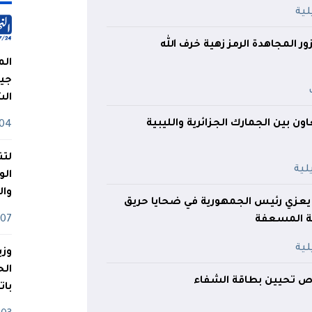
ور المجاهدة الرمز زهية خرف الله
الم
جيش
ال
ون بين الجمارك الجزائرية والليبية
04 أوت
لتن
الو
وا
ت يعزي رئيس الجمهورية في ضحايا حريق
 المسعفة
07 ماي
وزي
ص تحيين بطاقة الشفاء
بات