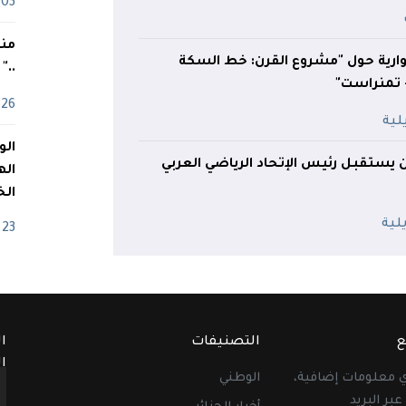
03 ماي
منذ
حوارية حول "مشروع القرن: خط السكة
.."
- تمنراست"
26 أفريل
من يستقبل رئيس الإتحاد الرياضي العربي
اله
الخ
23 أفريل
ع
التصنيفات
ا
ا
أي معلومات إضافية،
الوطني
عبر البريد