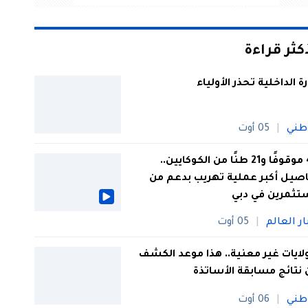
أكثر قراءة
رة الداخلية تحذر الأولياء
طني
05 أوت
44 موقوفًا و21 طنًا من الكوكايين..
صيل أكبر عملية تهريب بدعم من
تثمرين في دبي
ار العالم
05 أوت
 ولايات غير معنية.. هذا موعد الكشف
نتائج مسابقة الأساتذة
طني
06 أوت