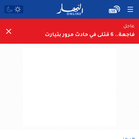
عاجل
فاجعة.. 6 قتلى في حادث مرور بتيارت