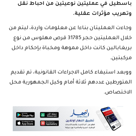
باسطيل في عمليتين نوعيتين من احباط نقل
وتهريب مؤثرات عقلية.
وجاءت العمليتان بناءا عن معلومات واردة، ليتم من
خلال العمليتين حجر 31785 قرص مهلوس من نوع
بريغابالين كانت داخل مموهة ومخباة بإحكام داخل
مركبتين.
ووبعد استيفاء كامل الاجراءات القانونية، تم تقديم
المتورطين عددهم ثلاثة أمام وكيل الجمهورية محل
الاختصاص.