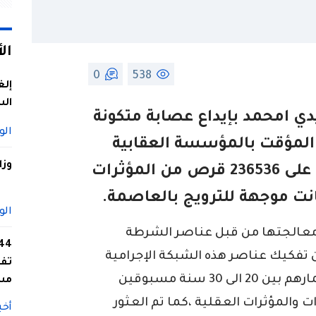
ال
0
538
إلغ
الس
ي امحمد بإيداع عصابة متكونة
الو
لمؤقت بالمؤسسة العقابية
وزا
الحراش. بعد ان ضبط بحوزتهم على 236536 قرص من المؤثرات
انت موجهة للترويج بالعاصمة.
الو
معالجتها من قبل عناصر الشرطة
 تفكيك عناصر هذه الشبكة الإجرامية
تفا
التي تتكون من اربعة أشخاص. تترواح اعمارهم بين 20 الى 30 سنة مسبوقين
مس
ت والمؤثرات العقلية ،كما تم العثور
أخب