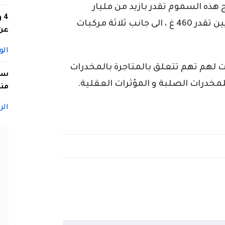
 هذه السموم تقدر بازيد من مليار
4
سنتيم ،في حين تم حجز كمية من الكوكايين تقدر 460 غ ، الى جانب ثلاثة مركبات
عن 
الو
 لهم تهم تتعلق بالمتاجرة بالمخدرات
سيد
لمخدرات الصلبة و المؤثرات العقلية.
منا
الر