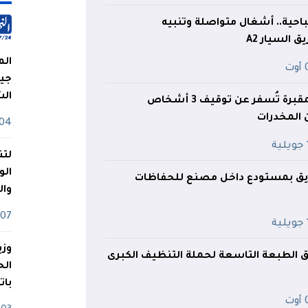
احية.. أشغال متواصلة وتنبيه
السيار A2
الم
ت
جيش
ال
عملية مداهمة لمقبرة تُسفر عن توقيف 3 أشخاص
 المخدرات
04 أوت
ة
لتن
الو
حريق بمستودع داخل مصنع للحفاظات
وا
07 ماي
ة
وزي
لق الطبعة التاسعة لحملة التنظيف الكبرى
بات
ت