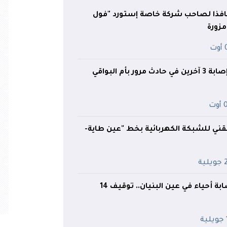
افذا لصاحب شركة خاصة إستورد "فول
مزورة
ت
ر بأم البواقي
وت
قني للشبكة الكهربائية بخط "عين طاية-
ية
الدرك يُطيح بعصابة أحياء في عين البنيان.. توقيف 14
ة