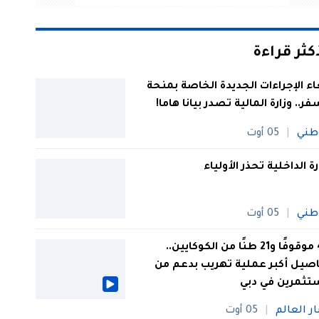
أكثر قراءة
اء الإجراءات الجديدة الخاصة بمنحة
فر.. وزارة المالية تصدر بيانا هاما!
طني
05 أوت
رة الداخلية تحذر الأولياء
طني
05 أوت
44 موقوفًا و21 طنًا من الكوكايين..
صيل أكبر عملية تهريب بدعم من
تثمرين في دبي
ار العالم
05 أوت