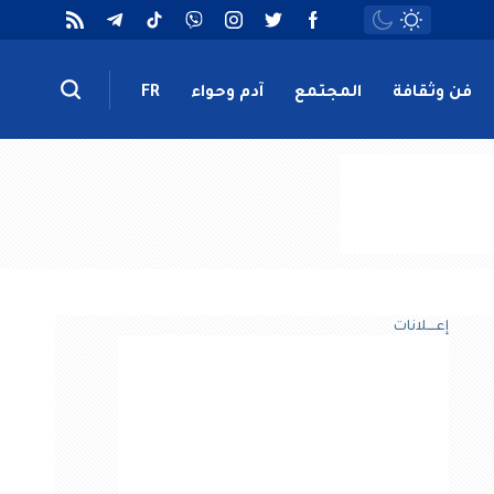
فن وثقافة
المجتمع
آدم وحواء
FR
إعــــلانات