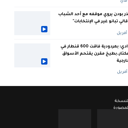
ر بودن يروي موقفه مع أحد الشباب
 قالي تبانو غير في الإنتخابات"
الوادي: بمردودية فاقت 600 قنطار في
كتار..بطيخ مقرن يقتحم الأسواق
ارجية
لنسخة
لمصورة