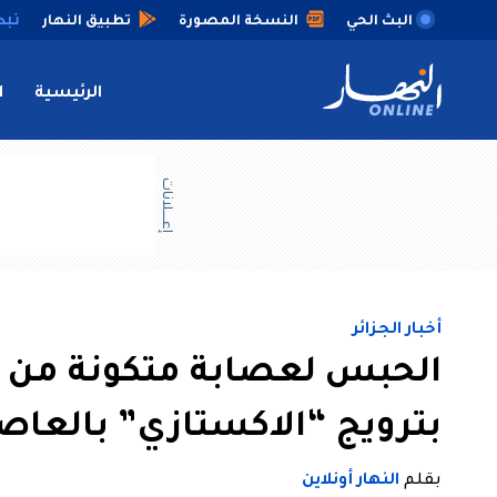
البث الحي
النسخة المصورة
تطبيق النهار
الرئيسية
ا
إعــــلانات
أخبار الجزائر
بترويج “الاكستازي” بالعاص
بقلم
النهار أونلاين