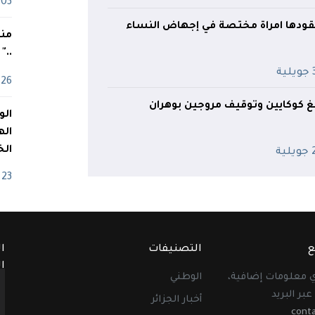
03 ماي
ودها امراة مختصة في إجهاض النساء
منذ
.."
ية
26 أفريل
اله
الخ
ية
23 أفريل
ع
التصنيفات
ا
ا
أي معلومات إضافية،
الوطني
عبر البريد
أخبار الجزائر
cont