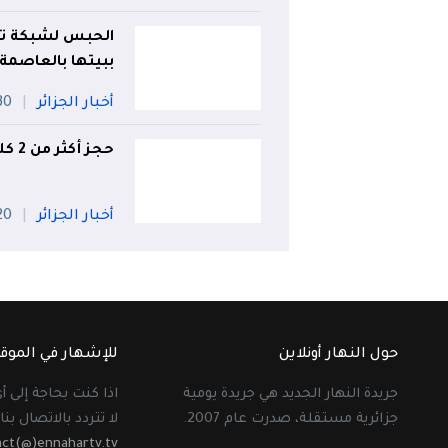
الحبس لشبكة تق
ببيتها بالعاصمة
أخبار الجزائر
30 جويل
حجز أكثر من 2 كلغ كوكايين وتوقيف مروجين بوهران
أخبار الجزائر
20 جويل
حول النهار أونلاين
للإشهار في الموق
جريدة النهار الجديد هي جريدة يومية
اذا كنت بحاجة إلى 
جزائرية مستقلة، صدرت عام 2007.
لا تتردد بالاتصال بنا 
act(@)ennahartv.tv