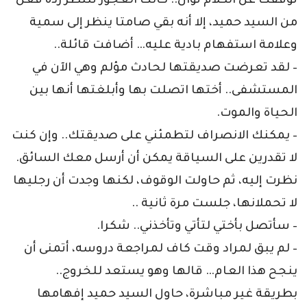
توقفت عن الكلام ثوان.. كانت العجوز تنتظر ردة فعل
من السيد حميد، إلا أنه بقي صامتا ينظر إلى سمية
وعلامة استفهام بادية عليه… أضافت قائلة..
– لقد تعرضت صديقتها لحادث مؤلم وهي الآن في
المستشفى.. أختها اتصلت بها وأبلغتها أنها بين
الحياة والموت.
– يمكنك الانصراف لتطمئني على صديقتك.. وإن كنت
لا تقدرين على السياقة يمكن أن أرسل معك السائق.
نظرت إليه، ثم حاولت الوقوف، لكنها وجدت أن رجليها
لا تحملانها، جلست مرة ثانية ..
– سأتصل بأختي لتأتي وتأخذني.. شكرا.
– لم يبق لمراد وقت كاف لمراجعة دروسه، أتمنى أن
ينجح هذا العام… قالها وهو يستعد للخروج..
بطريقة غير مباشرة، حاول السيد حميد إفهامها