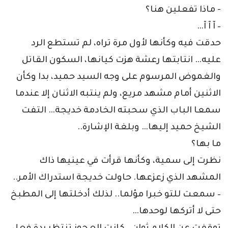
- ماذا تفعلين هنا؟
– آ آ آ…
حدقت فيه وكأنها لأول مرة تراه، لم تستطع الرد
عليه… انتابتها رعشة هزت كيانها، السكون القاتل
والغموض المرسوم على وجه السيد حميد، بدا وكأن
الاثنين أمام مشهد مريع، ولم ينتبه الاثنان إلا عندما
سمعا الباب الذي سحبته الخادمة خديجة… التفت
الشيخ حميد إليها… وبلغة الإشارة..
ما بها؟
نظرت إلى سمية، وكأنها قرأت في عينيها ذاك
المشهد الذي زعزعها. حاولت خديجة استدراك الأمر..
– سمعت للتو خبرا مؤلما.. لذلك أدخلتها إلى المطبخ
حتى لا أتركها لوحدها…