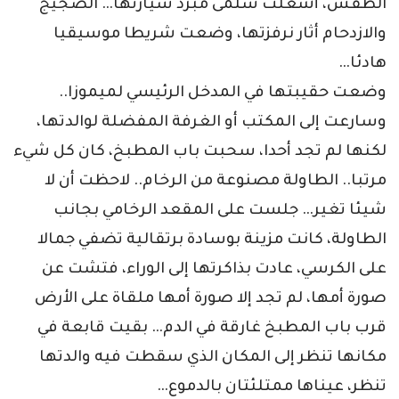
الطقس، أشعلت سلمى مبرد سيارتها… الضجيج
والازدحام أثار نرفزتها، وضعت شريطا موسيقيا
هادئا…
وضعت حقيبتها في المدخل الرئيسي لميموزا..
وسارعت إلى المكتب أو الغرفة المفضلة لوالدتها،
لكنها لم تجد أحدا، سحبت باب المطبخ، كان كل شيء
مرتبا.. الطاولة مصنوعة من الرخام.. لاحظت أن لا
شيئا تغير… جلست على المقعد الرخامي بجانب
الطاولة، كانت مزينة بوسادة برتقالية تضفي جمالا
على الكرسي، عادت بذاكرتها إلى الوراء، فتشت عن
صورة أمها، لم تجد إلا صورة أمها ملقاة على الأرض
قرب باب المطبخ غارقة في الدم… بقيت قابعة في
مكانها تنظر إلى المكان الذي سقطت فيه والدتها
تنظر، عيناها ممتلئتان بالدموع…