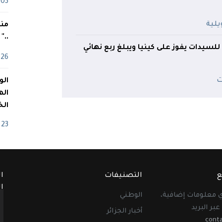
03 ماي
منذ
.."
لسيدات يفوز على كينيا ويبلغ ربع نهائي
26 أفريل
اله
الخ
23 أفريل
ع
التصنيفات
ا
ا
أي معلومات إضافية،
الوطني
عبر البريد
أخبار الجزائر
cont