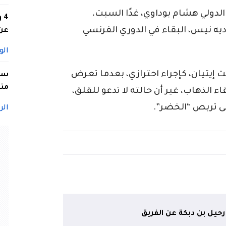
لدولي هشام بوداوي، غدًا السبت،
4
ه نيس، البقاء في الدوري الفرنسي
عن 
الو
إيتيان، كإجراء احترازي، بعدما تعرض
سيد
منا
الذهاب، غير أن حالته لا تدعو للقلق،
ى تربص “الخضر”.
الر
رحيل بن دبكة عن الفريق