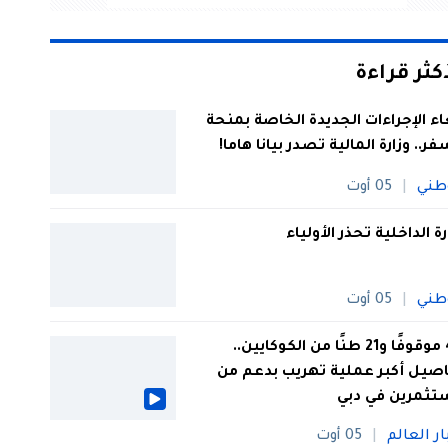
أكثر قراءة
اء الإجراءات الجديدة الخاصة بمنحة
فر.. وزارة المالية تصدر بيانا هاما!
طني
05 أوت
رة الداخلية تحذر الأولياء
طني
05 أوت
44 موقوفًا و21 طنًا من الكوكايين..
صيل أكبر عملية تهريب بدعم من
تثمرين في دبي
ار العالم
05 أوت