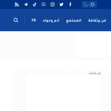
فن وثقافة
المجتمع
آدم وحواء
FR
إعــــلانات