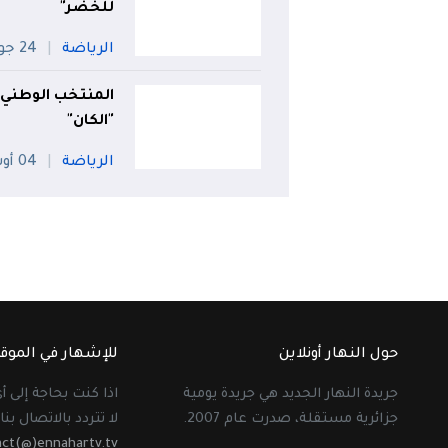
للخضر"
الرياضة
24 جويلية
المنتخب الوطني ل
"الكان"
الرياضة
04 أوت
حول النهار أونلاين
للإشهار في الموق
جريدة النهار الجديد هي جريدة يومية
اذا كنت بحاجة إلى 
جزائرية مستقلة، صدرت عام 2007.
لا تتردد بالاتصال بنا 
act(@)ennahartv.tv