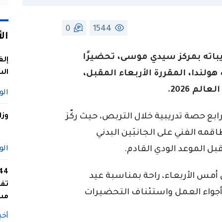
0
1544
ال
يباته بمركز سيدي موسى، تحضيرًا
إلغ
الس
ولندا، المقررة الأربعاء المقبل،
م 2026.
الو
ع حصة تدريبية خلال التربص، حيث ركّز
وزا
مه الفني على الجانبَين البدني
قبل الموعد الودي القادم.
الو
أمس الأربعاء، راحة بمناسبة عيد
تفا
جواء العمل واستئناف التحضيرات
مس
أخب