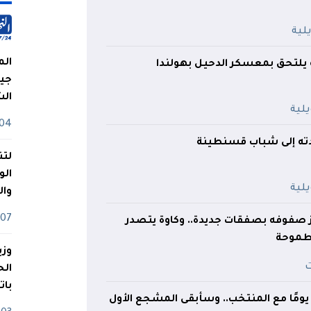
الم
نة يلتحق بمعسكر الدحيل بهولندا
جيش
ال
04 أوت
ته إلى شباب قسنطينة
لتن
الو
وا
07 ماي
ز صفوفه بصفقات جديدة.. وكاوة يتصدر
 طموحة
وزي
بات
يومًا مع المنتخب.. وسأبقى المشجع الأول