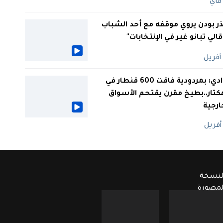
ر بودن يروي موقفه مع أحد الشباب
 قالي تبانو غير في الإنتخابات"
الوادي: بمردودية فاقت 600 قنطار في
كتار..بطيخ مقرن يقتحم الأسواق
ارجية
لنسخة
لمصورة