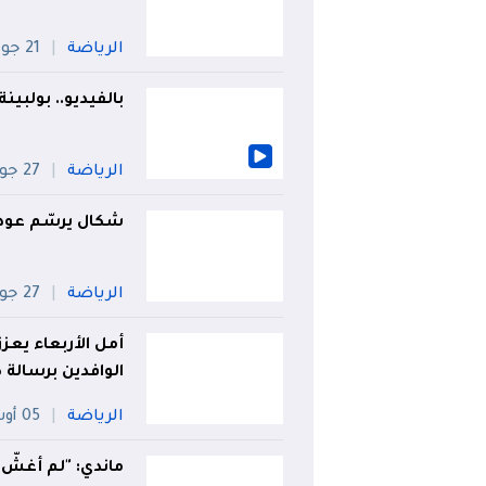
الرياضة
21 جويلية
بالفيديو.. بولبي
الرياضة
27 جويلية
شكال يرسّم عود
الرياضة
27 جويلية
أمل الأربعاء يعز
الوافدين برسالة
الرياضة
05 أوت
ماندي: "لم أغشّ 