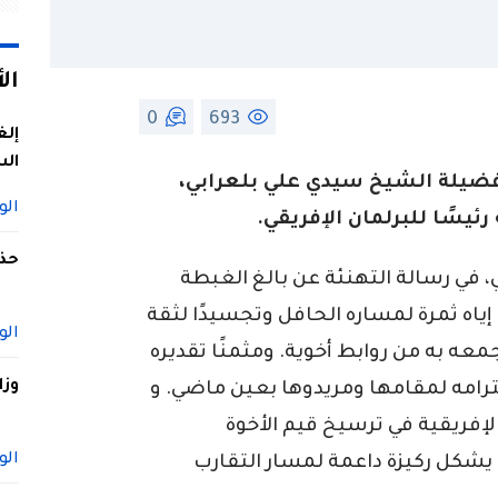
ال
0
693
إلغ
الس
 فضيلة الشيخ سيدي علي بلعرابي،
الو
رئيسًا للبرلمان الإفريقي.
حذف
في رسالة التهنئة عن بالغ الغبطة
 إياه ثمرة لمساره الحافل وتجسيدًا لثقة
الو
عه به من روابط أخوية. ومثمنًا تقديره
وزا
ترامه لمقامها ومريدوها بعين ماضي. و
الإفريقية في ترسيخ قيم الأخوة
الو
ي يشكل ركيزة داعمة لمسار التقارب