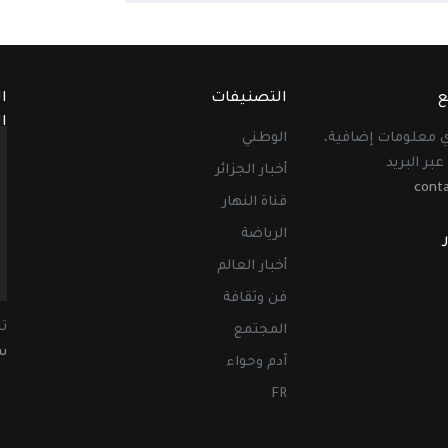
ع
التصنيفات
ا
ا
أي معلومات إضافية،
الوطني
عبر البريد
أخبار الجزائر
cont
قناة النهار
الرياضة
أخبار العالم
فن وثقافة
ت
المجتمع
سب
آدم وحواء
FR