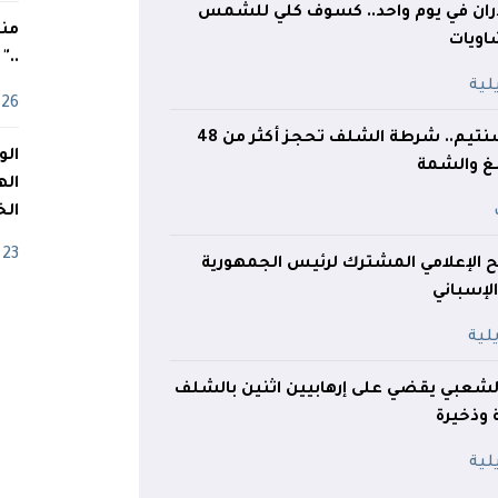
دران في يوم واحد.. كسوف كلي للشمس
منذ
اويات
.."
26 أفريل
بقيمة 1.3 مليار سنتيم.. شرطة الشلف تحجز أكثر من 48
بغ والشمة
اله
الخ
23 أفريل
يح الإعلامي المشترك لرئيس الجمهورية
لإسباني
شعبي يقضي على إرهابيين اثنين بالشلف
وذخيرة