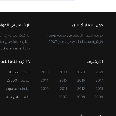
حول النهار أونلاين
للإشهار في الموق
جريدة النهار الجديد هي جريدة يومية
اذا كنت بحاجة إلى 
جزائرية مستقلة، صدرت عام 2007.
لا تتردد بالاتصال بنا 
act(@)ennahartv.tv
الأرشيف
TV تردد قناة النهار
2021
2020
2019
2018
التردد :
10922
2017
2016
2015
2014
الترميز :
27500
2013
2012
2011
2010
الإتجاه :
عامودي
2009
2008
2007
القمر :
نايل سات