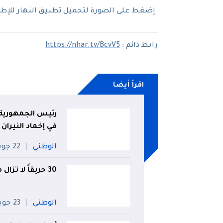
إضغط على الصورة لتحميل تطبيق النهار للإطلاع
رابط دائم :
https://nhar.tv/BcvV5
اقرأ أيضا
رئيس الجمهورية 
في إخماد النيران
الوطني
22 جويلية
30 حريقاً لا تزال متواصلة عبر 16 ولاية إلى غاية الثامنة مساءً
الوطني
23 جويلية