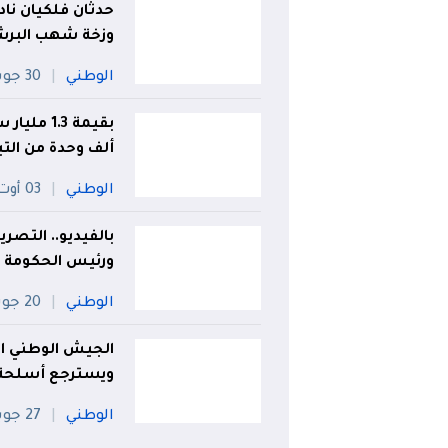
حدثان فلكيان نا
وزخة شهب البرش
الوطني
30 جويلية
ألف وحدة من الت
الوطني
03 أوت
بالفيديو.. التصر
ورئيس الحكومة ا
الوطني
20 جويلية
الجيش الوطني ال
ويسترجع أسلحة 
الوطني
27 جويلية