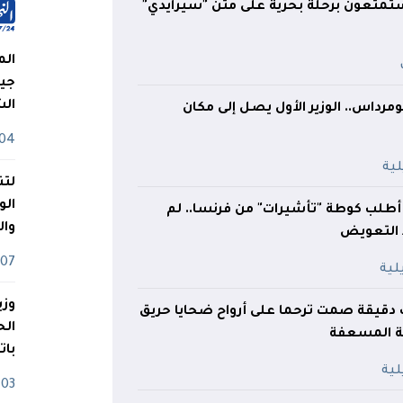
ستمتعون برحلة بحرية على متن "سيرايدي"
الم
جيش
ال
ومرداس.. الوزير الأول يصل إلى مكان
04 أوت
لتن
الو
 أطلب كوطة "تأشيرات" من فرنسا.. لم
وا
ا التعويض
07 ماي
وزي
ف دقيقة صمت ترحما على أرواح ضحايا حريق
 المسعفة
بات
03 ماي