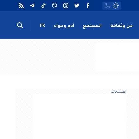
فن وثقافة
المجتمع
آدم وحواء
FR
إعــــلانات