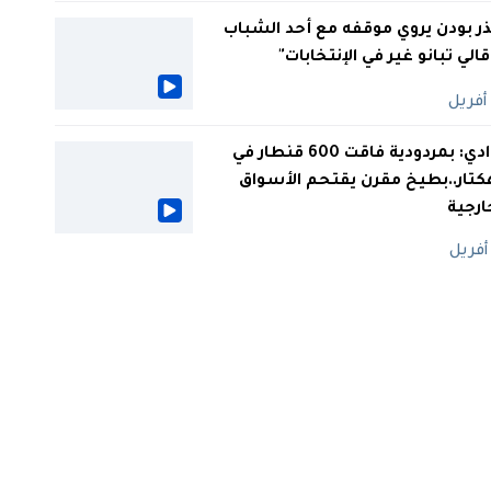
ر بودن يروي موقفه مع أحد الشباب
 قالي تبانو غير في الإنتخابات"
الوادي: بمردودية فاقت 600 قنطار في
كتار..بطيخ مقرن يقتحم الأسواق
ارجية