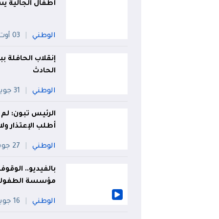
أطفال الجالية ي
الوطني
03 أوت
إنقلاب الحافلة بب
الحادث
الوطني
31 جويلية
الرئيس تبون: لم
أطلب الإعتذار ول
الوطني
27 جويلية
بالفيديو.. الوقو
مؤسسة الطفولة
الوطني
16 جويلية