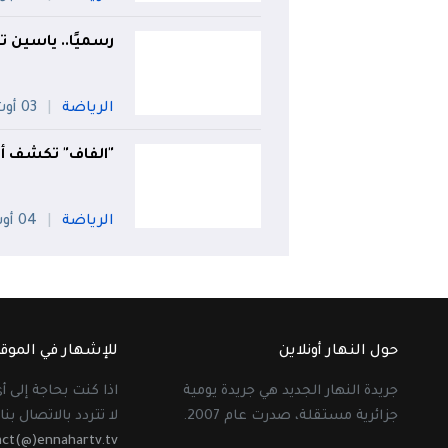
رسميًا.. ياسين تي
الرياضة
03 أوت
"الفاف" تكشف أو
الرياضة
04 أوت
حول النهار أونلاين
للإشهار في الموق
جريدة النهار الجديد هي جريدة يومية
اذا كنت بحاجة إلى 
جزائرية مستقلة، صدرت عام 2007.
لا تتردد بالاتصال بنا 
act(@)ennahartv.tv