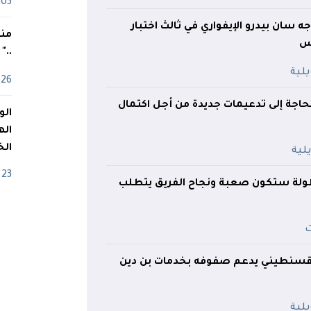
03 ماي
ه سان بيدرو الإيفواري في ثالث اختبار
منذ
س
.."
26 أفريل
بحاجة إلى تدعيمات جديدة من أجل اكتمال
اله
الخ
23 أفريل
لبطولة ستكون صعبة ونجاح الفريق يتطلب
القسنطيني يدعم صفوفه بخدمات بن دين