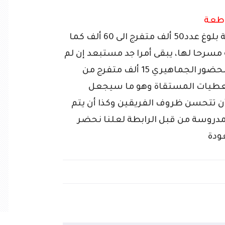
اطعة
وانطلاقا من هذه المعطيات، فإن إمكانية بلوغ عدد50 ألف متفرج الى 60 ألف كما
بق بمدرجات ملعب 5 جويلية مسرحا لها، يبقى أمرا جد مستبعد إن لم
نقل مستحيل، لتبقى إمكانية ألاّ يتجاوز الحضور الجماهيري 15 ألف متفرج من
 المعطيات المستقاة وهو ما سيجعل
ر أن تتحسن ظروف الفريقين وكذا أن يتم
المدروسة من قبل الرابطة لعلنا نحضر
عودة