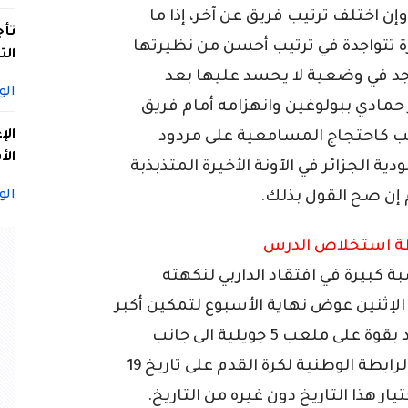
إن اختلف ترتيب فريق عن آخر، إذا ما
تأج
ة تتواجدة في ترتيب أحسن من نظيرتها
الت
جد في وضعية لا يحسد عليها بعد
الو
حمادي ببولوغين وانهزامه أمام فريق
الإ
ب كاحتجاج المسامعية على مردود
الأ
ية الجزائر في الآونة الأخيرة المتذبذبة
الو
 إن صح القول بذلك.
بطة استخلاص الدرس
 كبيرة في افتقاد الداربي لنكهته
إثنين عوض نهاية الأسبوع لتمكين أكبر
عدد ممكن من أنصار الفريقين من التوافد بقوة على ملعب 5 جويلية الى جانب
التأجيلات المتكررة له قبل أن يستقر أمر الرابطة الوطنية لكرة القدم على تاريخ 19
ر هذا التاريخ دون غيره من التاريخ.