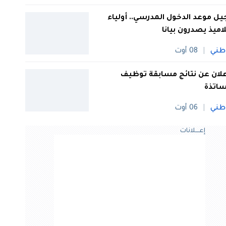
يل موعد الدخول المدرسي.. أولياء
لاميذ يصدرون بيانا
طني
08 أوت
علان عن نتائج مسابقة توظيف
ساتذة
طني
06 أوت
إعــــلانات