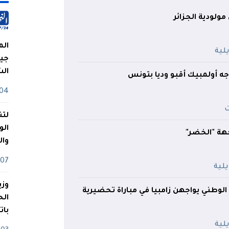
مولودية الجزائر
الم
جيش
ال
جه أولمبيك أقبو وديا بتونس
04 أوت
لتن
الو
جهة "الخضر"
وا
07 ماي
وزي
لوطني يواجهن زامبيا في مباراة تحضيرية
بات