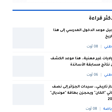
أكثر قراءة
يل موعد الدخول المدرسي إلى هذا
اريخ
طني
08 أوت
 ولايات غير معنية.. هذا موعد الكشف
نتائج مسابقة الأساتذة
طني
06 أوت
از تاريخي.. سيدات الجزائر إلى نصف
ئي "الكان" ويحجزن بطاقة "مونديال"
20
ياضة
08 أوت