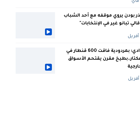
ر بودن يروي موقفه مع أحد الشباب
 قالي تبانو غير في الإنتخابات"
الوادي: بمردودية فاقت 600 قنطار في
كتار..بطيخ مقرن يقتحم الأسواق
ارجية