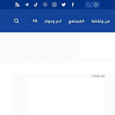
فن وثقافة
المجتمع
آدم وحواء
FR
إعــــلانات