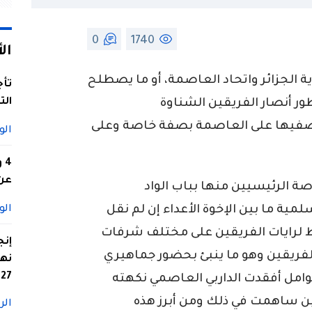
0
1740
ال
ة الجزائر واتحاد العاصمة، أو ما يصطلح
تأج
الت
ور أنصار الفريقين الشناوة
يضفيها على العاصمة بصفة خاصة وعلى
الو
4
عن 
ة الرئيسيين منها بباب الواد
 ما بين الإخوة الأعداء إن لم نقل
الو
ظ لرايات الفريقين على مختلف شرفات
إنج
فريقين وهو ما ينبئ بحضور جماهيري
نها
27
عوامل أفقدت الداربي العاصمي نكهته
ين ساهمت في ذلك ومن أبرز هذه
الر