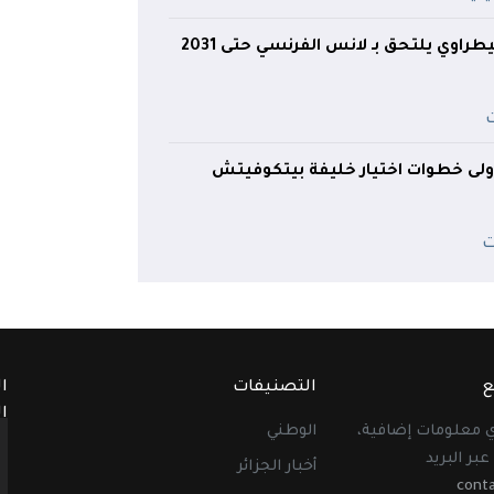
طراوي يلتحق بـ لانس الفرنسي حتى 2031
لى خطوات اختيار خليفة بيتكوفيتش
ع
التصنيفات
ا
ا
أي معلومات إضافية،
الوطني
عبر البريد
أخبار الجزائر
cont