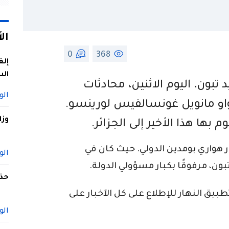
ال
0
368
إلغ
الس
تبون، اليوم الاثنين، محادثات
الو
جواو مانويل غونسالفيس لورينسو.
وزا
 بها هذا الأخير إلى الجزائر.
 هواري بومدين الدولي. حيث كان في
الو
ن، مرفوقًا بكبار مسؤولي الدولة.
حذف
ق النهار للإطلاع على كل الآخبار على
الو