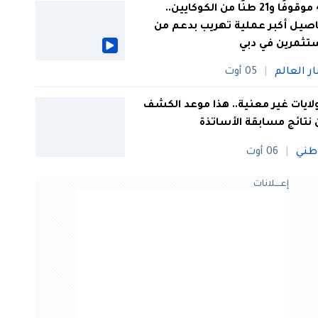
44 موقوفًا و21 طنًا من الكوكايين..
صيل أكبر عملية تهريب بدعم من
تثمرين في دبي
ار العالم
05 أوت
 ولايات غير معنية.. هذا موعد الكشف
نتائج مسابقة الأساتذة
طني
06 أوت
إعــــلانات