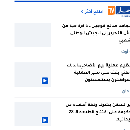
اطلع أكثر
جاهد صالح قوجيل.. ذاكرة حية من
 التحرير إلى الجيش الوطني
شعبي
ظيم عملية بيع الأضاحي..الدرك
طني يقف على سير العملية
لمواطنون يستحسنون
ر السكن يشرف رفقة أعضاء من
الحكومة على افتتاح الطبعة الـ 28
يماتيك