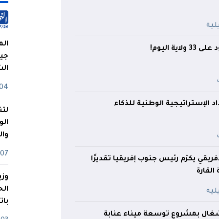
الم
اية اليوم!
جيش
ال
04 أوت
د الإستراتيجية الوطنية للذكاء
لتن
الو
وا
07 ماي
فريقي يكرّم رئيس جنوب إفريقيا تقديرًا
لقارة
وزي
بات
شغال بمشروع توسعة ميناء عنابة