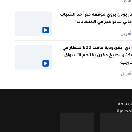
ر بودن يروي موقفه مع أحد الشباب
 قالي تبانو غير في الإنتخابات"
الوادي: بمردودية فاقت 600 قنطار في
كتار..بطيخ مقرن يقتحم الأسواق
ارجية
لنسخة
لمصورة