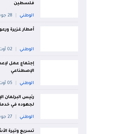
فلسطين
الوطني
28 جويلية
أمطار غزيرة ورعود على 33 ول
الوطني
02 أوت
إجتماع عمل لإعدا
الإصطناعي
الوطني
05 أوت
رئيس البرلمان الإ
لجهوده في خدمة ا
الوطني
27 جويلية
تسريع وتيرة الأ