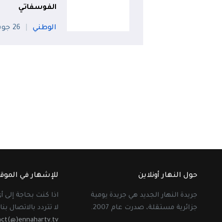
الفوسفاتي
الوطني
26 جويلية
حول النهار أونلاين
للإشهار في الموق
جريدة النهار الجديد هي جريدة يومية
اذا كنت بحاجة إلى 
جزائرية مستقلة، صدرت عام 2007.
لا تتردد بالاتصال بنا 
act(@)ennahartv.tv