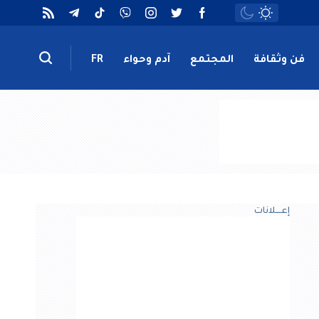
فن وثقافة
المجتمع
آدم وحواء
FR
إعــــلانات