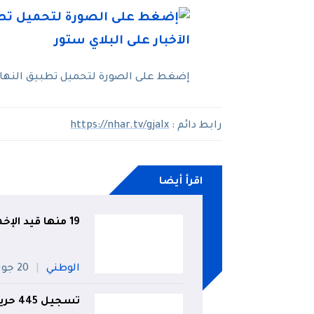
إضغط على الصورة لتحميل تطبيق النهار ل
رابط دائم :
https://nhar.tv/gjaIx
اقرأ أيضا
19 منها قيد الإخماد.. تسجيل 146 حريقا خلال يوم واحد!
الوطني
20 جويلية