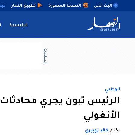
البث الحي
النسخة المصورة
تطبيق النهار
الرئيسية
ا
إعــــلانات
الوطني
الرئيس تبون يجري محادثات 
الأنغولي
بقلم
خالد زوبيري