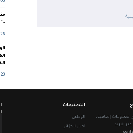
03 ماي
منذ
.."
26 أفريل
اله
الخ
23 أفريل
ع
التصنيفات
ا
ا
أي معلومات إضافية،
الوطني
عبر البريد
أخبار الجزائر
cont