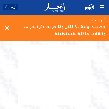
آخر الأخبار
حصيلة أولية.. 3 قتلى و13 جريحا اثر انحراف
وانقلاب حافلة بقسنطينة