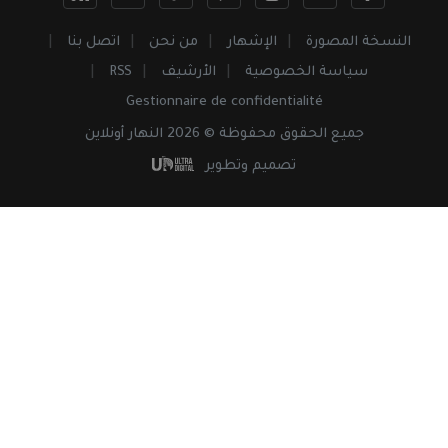
النسخة المصورة
الإشهار
من نحن
اتصل بنا
سياسة الخصوصية
الأرشيف
RSS
Gestionnaire de confidentialité
جميع
الحقوق
محفوظة © 2026 النهار أونلاين
تصميم وتطوير